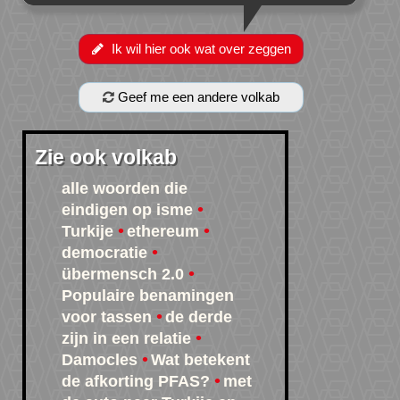
Ik wil hier ook wat over zeggen
Geef me een andere volkab
Zie ook volkab
alle woorden die
eindigen op isme
Turkije
ethereum
democratie
übermensch 2.0
Populaire benamingen
voor tassen
de derde
zijn in een relatie
Damocles
Wat betekent
de afkorting PFAS?
met