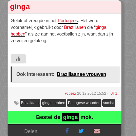
ginga
Geluk of vreugde in het
Portugees
. Het wordt
voornamelijk gebruikt door
Brazilianen
die “
ginga
hebben
” als ze aan het voetballen zijn, want dan zijn
ze vrij en gelukkig.
Ook interessant:
Braziliaanse vrouwen
8T3
26.12.2012 15:52
#29562
Braziliaans
ginga hebben
Portugese woorden
samba
Bestel de
ginga
mok.
Delen: