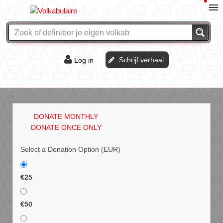
Schrijf verhaal
Log in
De of het?
Vraag & antwoord
DONATE MONTHLY
Webshop
DONATE ONCE ONLY
Select a Donation Option
(EUR)
€25
€50