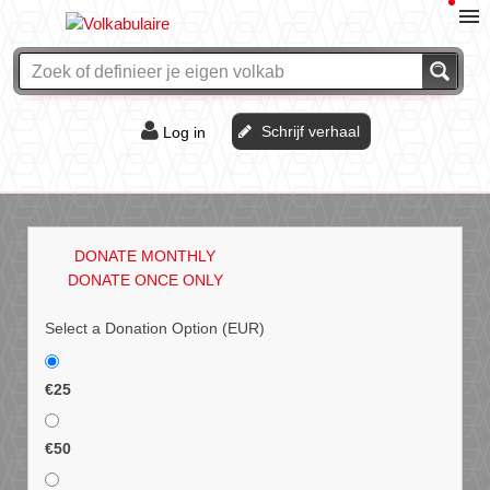
Schrijf verhaal
Log in
De of het?
Vraag & antwoord
DONATE MONTHLY
Webshop
DONATE ONCE ONLY
Select a Donation Option
(EUR)
€25
€50