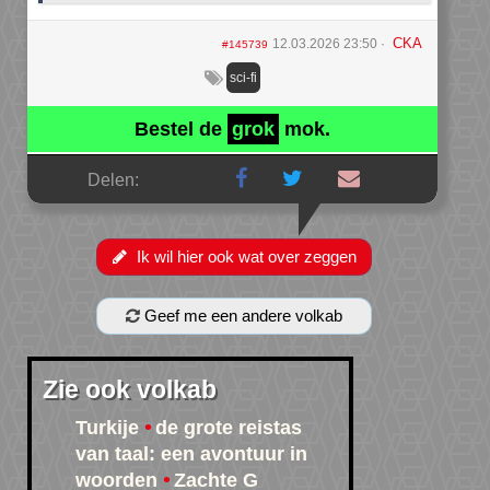
CKA
12.03.2026 23:50
#145739
sci-fi
Bestel de
grok
mok.
Delen:
Ik wil hier ook wat over zeggen
Geef me een andere volkab
Zie ook volkab
Turkije
de grote reistas
van taal: een avontuur in
woorden
Zachte G