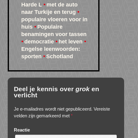
Harde L
met de auto
naar Turkije en terug
populaire vloeren voor in
huis
Populaire
benamingen voor tassen
democratie
het leven
Engelse leenwoorden:
sporten
Schotland
Deel je kennis over
grok
en
verlicht
Je e-mailadres wordt niet gepubliceerd.
Vereiste
velden zijn gemarkeerd met
*
Reactie