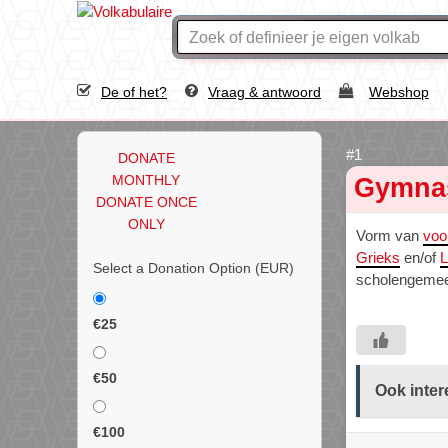
De of het?
Vraag & antwoord
Webshop
DONATE
MONTHLY
Gymna
DONATE ONCE
ONLY
Vorm van
voo
Grieks
en/of
L
Select a Donation Option
(EUR)
scholengemee
€25
€50
Ook inter
€100