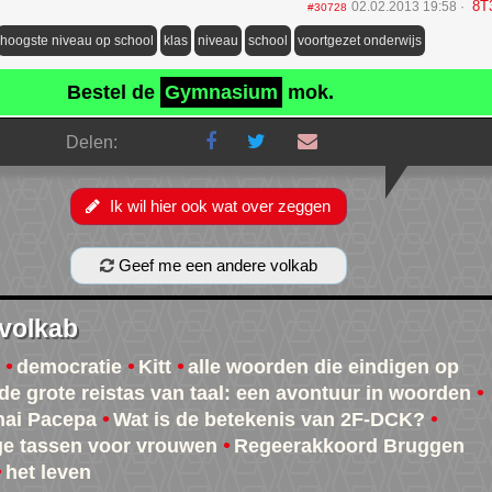
8T
02.02.2013 19:58
#30728
hoogste niveau op school
klas
niveau
school
voortgezet onderwijs
Bestel de
Gymnasium
mok.
Delen:
Ik wil hier ook wat over zeggen
Geef me een andere volkab
 volkab
democratie
Kitt
alle woorden die eindigen op
de grote reistas van taal: een avontuur in woorden
hai Pacepa
Wat is de betekenis van 2F-DCK?
e tassen voor vrouwen
Regeerakkoord Bruggen
het leven