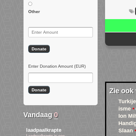
Other
Enter Donation Amount
(EUR)
Zie ook
Turkije
isme
Vandaag
0
Ion Mi
Handig
laadpaalkrapte
Slaan
Laadpaalkrapte is een