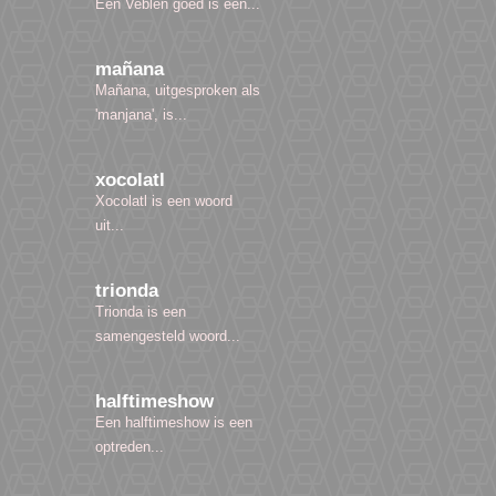
Een Veblen goed is een...
mañana
Mañana, uitgesproken als
'manjana', is...
xocolatl
Xocolatl is een woord
uit...
trionda
Trionda is een
samengesteld woord...
halftimeshow
Een halftimeshow is een
optreden...