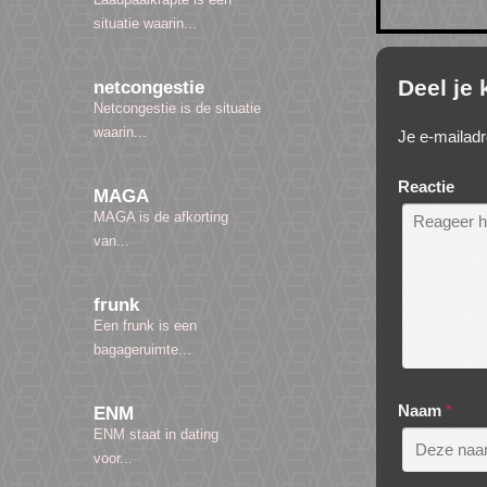
situatie waarin...
Deel je
netcongestie
Netcongestie is de situatie
waarin...
Je e-mailadr
Reactie
MAGA
MAGA is de afkorting
van...
frunk
Een frunk is een
bagageruimte...
Naam
*
ENM
ENM staat in dating
voor...