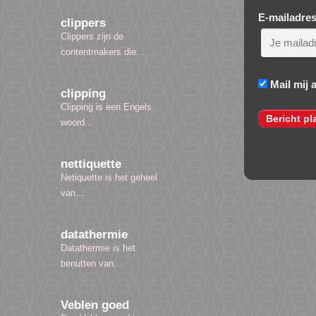
E-mailadre
clippers
Clippers zijn de
contentmakers die...
Mail mij 
clipping
Clipping is een Engels
woord...
nettiquette
Netiquette is het geheel
van...
datathermie
Datathermie is het
benutten van...
Veblen goed