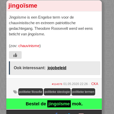
jingoïsme
Jingoïsme is een Engelse term voor de
chauvinistische en extreem patriottische
gedachtegang. Theodore Roosevelt werd wel eens
beticht van jingoïsme.
(zov:
chauvinisme
)
Ook interessant:
jojobeleid
CKA
01.05.2020 22:26
#114076
politieke filosofie
politieke ideologie
politieke termen
Bestel de
jingoïsme
mok.