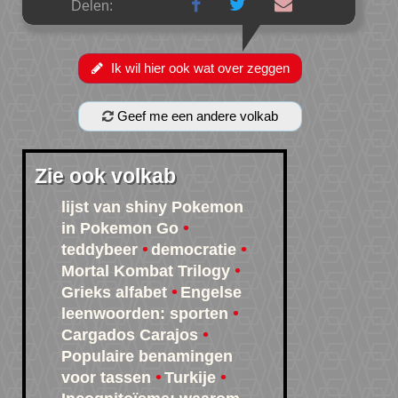
Delen:
Ik wil hier ook wat over zeggen
Geef me een andere volkab
Zie ook volkab
lijst van shiny Pokemon
in Pokemon Go
teddybeer
democratie
Mortal Kombat Trilogy
Grieks alfabet
Engelse
leenwoorden: sporten
Cargados Carajos
Populaire benamingen
voor tassen
Turkije