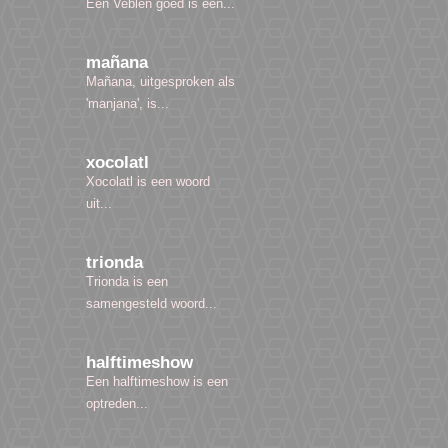
Een Veblen goed is een...
mañana
Mañana, uitgesproken als
'manjana', is...
xocolatl
Xocolatl is een woord
uit...
trionda
Trionda is een
samengesteld woord...
halftimeshow
Een halftimeshow is een
optreden...