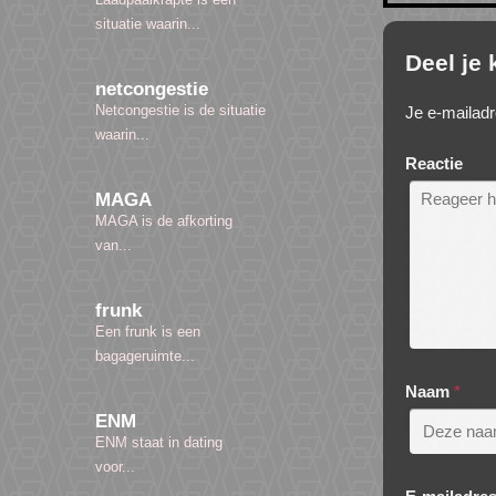
situatie waarin...
Deel je
netcongestie
Netcongestie is de situatie
Je e-mailadr
waarin...
Reactie
MAGA
MAGA is de afkorting
van...
frunk
Een frunk is een
bagageruimte...
Naam
*
ENM
ENM staat in dating
voor...