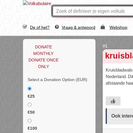
De of het?
Vraag & antwoord
Webshop
DONATE
MONTHLY
kruisb
DONATE ONCE
ONLY
Kruisbladwals
Nederland. Dit
Select a Donation Option
(EUR)
afstaande haar
€25
€50
Ook inter
€100