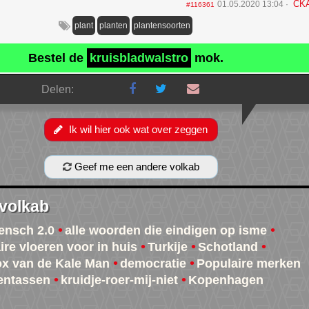
CK
01.05.2020 13:04
#116361
plant
planten
plantensoorten
Bestel de
kruisbladwalstro
mok.
Delen:
Ik wil hier ook wat over zeggen
Geef me een andere volkab
 volkab
ensch 2.0
alle woorden die eindigen op isme
ire vloeren voor in huis
Turkije
Schotland
x van de Kale Man
democratie
Populaire merken
entassen
kruidje-roer-mij-niet
Kopenhagen