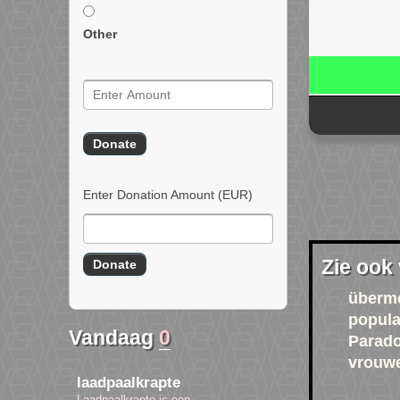
Other
Enter Donation Amount
(EUR)
Zie ook
überm
popula
Vandaag
0
Parado
vrouw
laadpaalkrapte
Laadpaalkrapte is een