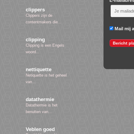
E-mailadre
clippers
Clippers zijn de
contentmakers die...
Mail mij 
clipping
Clipping is een Engels
woord...
nettiquette
Netiquette is het geheel
van...
datathermie
Datathermie is het
benutten van...
Veblen goed