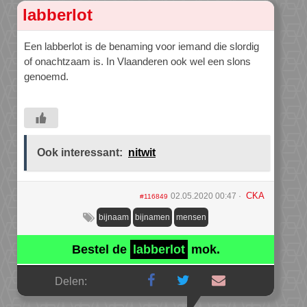
labberlot
Een labberlot is de benaming voor iemand die slordig
of onachtzaam is. In Vlaanderen ook wel een slons
genoemd.
Ook interessant:
nitwit
CKA
02.05.2020 00:47
#116849
bijnaam
bijnamen
mensen
Bestel de
labberlot
mok.
Delen: