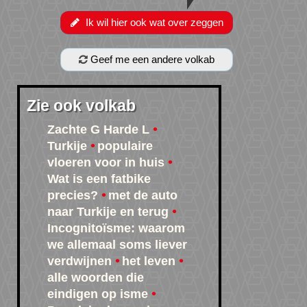
Ik wil hier ook wat over zeggen
Geef me een andere volkab
Zie ook volkab
Zachte G Harde L
Turkije
populaire
vloeren voor in huis
Wat is een fatbike
precies?
met de auto
naar Turkije en terug
Incognitoïsme: waarom
we allemaal soms liever
verdwijnen
het leven
alle woorden die
eindigen op isme