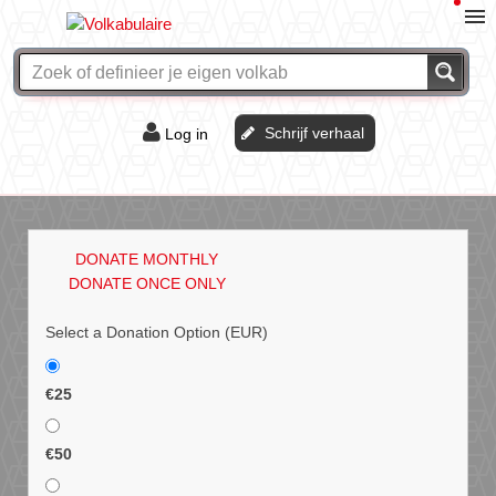
Schrijf verhaal
Log in
De of het?
Vraag & antwoord
DONATE MONTHLY
Webshop
DONATE ONCE ONLY
Select a Donation Option
(EUR)
€25
€50