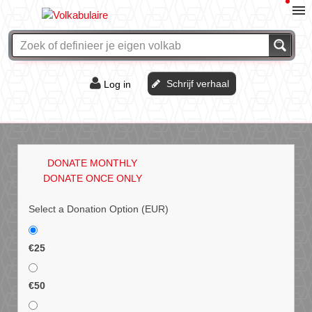
Schrijf verhaal
Log in
De of het?
Vraag & antwoord
DONATE MONTHLY
Webshop
DONATE ONCE ONLY
Select a Donation Option
(EUR)
€25
€50