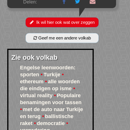
Delen:
Ik wil hier ook wat over zeggen
Geef me een andere volkab
Zie ook volkab
Engelse leenwoorden:
sporten
Turkije
ethereum
alle woorden
die eindigen op isme
virtual reality
Populaire
benamingen voor tassen
met de auto naar Turkije
en terug
ballistische
raket
democratie