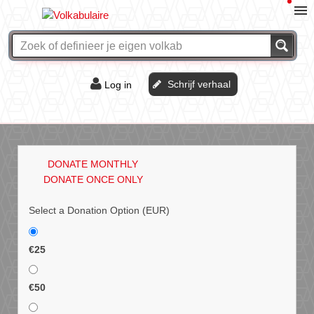
Schrijf verhaal
Log in
De of het?
Vraag & antwoord
DONATE MONTHLY
Webshop
DONATE ONCE ONLY
Select a Donation Option
(EUR)
€25
€50