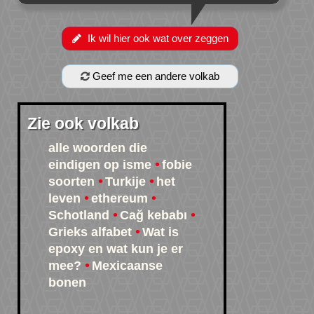
Ik wil hier ook wat over zeggen
Geef me een andere volkab
Zie ook volkab
alle woorden die
eindigen op isme
fobie
soorten
Turkije
het
leven
ethereum
Schotland
Cağ kebabı
Grieks alfabet
Wat is
epoxy en wat kun je er
mee?
Mexicaanse
bonen