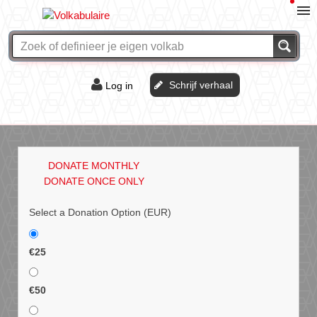
Schrijf verhaal
Log in
De of het?
Vraag & antwoord
DONATE MONTHLY
Webshop
DONATE ONCE ONLY
Select a Donation Option
(EUR)
€25
€50