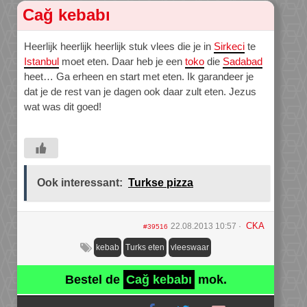
Cağ kebabı
Heerlijk heerlijk heerlijk stuk vlees die je in
Sirkeci
te
Istanbul
moet eten. Daar heb je een
toko
die
Sadabad
heet… Ga erheen en start met eten. Ik garandeer je
dat je de rest van je dagen ook daar zult eten. Jezus
wat was dit goed!
Ook interessant:
Turkse pizza
CKA
22.08.2013 10:57
#39516
kebab
Turks eten
vleeswaar
Bestel de
Cağ kebabı
mok.