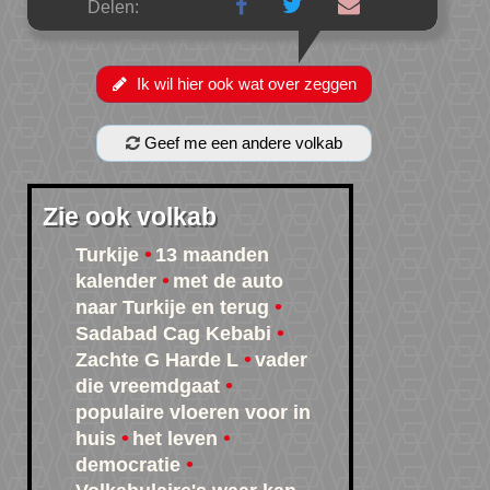
Delen:
Ik wil hier ook wat over zeggen
Geef me een andere volkab
Zie ook volkab
Turkije
13 maanden
kalender
met de auto
naar Turkije en terug
Sadabad Cag Kebabi
Zachte G Harde L
vader
die vreemdgaat
populaire vloeren voor in
huis
het leven
democratie