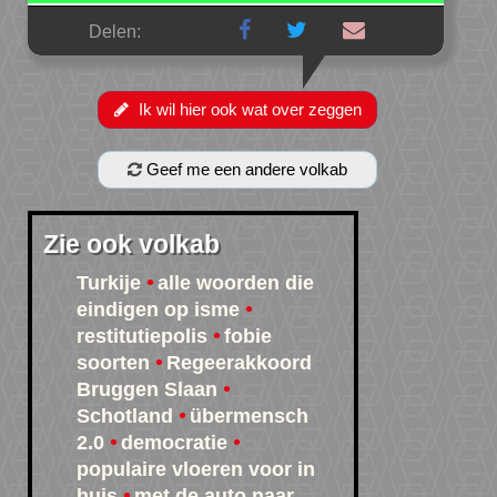
Delen:
Ik wil hier ook wat over zeggen
Geef me een andere volkab
Zie ook volkab
Turkije
alle woorden die
eindigen op isme
restitutiepolis
fobie
soorten
Regeerakkoord
Bruggen Slaan
Schotland
übermensch
2.0
democratie
populaire vloeren voor in
huis
met de auto naar