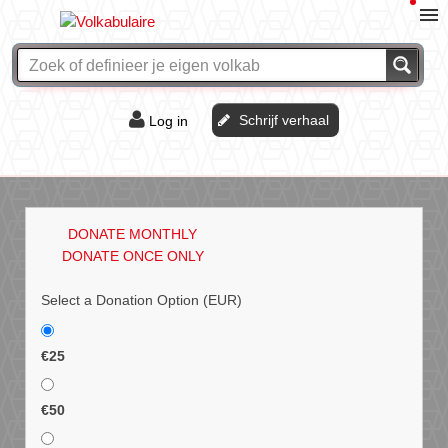
Schrijf verhaal
Log in
De of het?
Vraag & antwoord
DONATE MONTHLY
Webshop
DONATE ONCE ONLY
Select a Donation Option
(EUR)
€25
€50