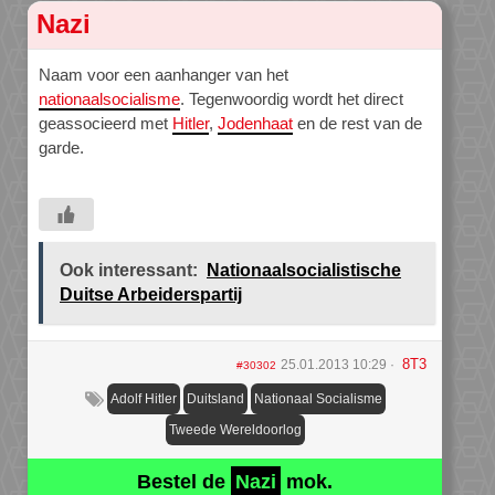
Nazi
Naam voor een aanhanger van het
nationaalsocialisme
. Tegenwoordig wordt het direct
geassocieerd met
Hitler
,
Jodenhaat
en de rest van de
garde.
Ook interessant:
Nationaalsocialistische
Duitse Arbeiderspartij
8T3
25.01.2013 10:29
#30302
Adolf Hitler
Duitsland
Nationaal Socialisme
Tweede Wereldoorlog
Bestel de
Nazi
mok.