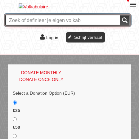
Schrijf verhaal
Log in
De of het?
Vraag & antwoord
DONATE MONTHLY
Webshop
DONATE ONCE ONLY
Select a Donation Option
(EUR)
€25
€50