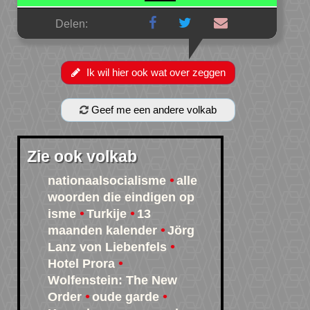
Delen:
Ik wil hier ook wat over zeggen
Geef me een andere volkab
Zie ook volkab
nationaalsocialisme
alle
woorden die eindigen op
isme
Turkije
13
maanden kalender
Jörg
Lanz von Liebenfels
Hotel Prora
Wolfenstein: The New
Order
oude garde