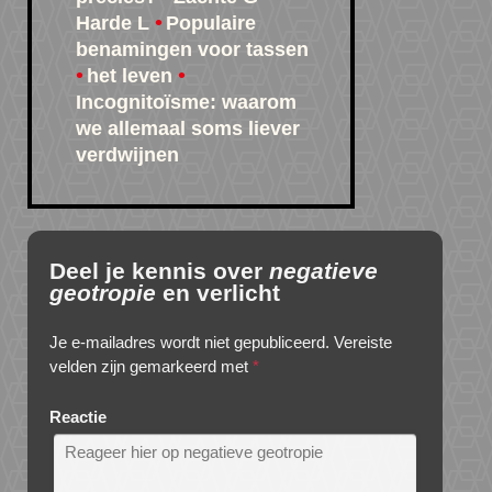
Harde L
Populaire
benamingen voor tassen
het leven
Incognitoïsme: waarom
we allemaal soms liever
verdwijnen
Deel je kennis over
negatieve
geotropie
en verlicht
Je e-mailadres wordt niet gepubliceerd.
Vereiste
velden zijn gemarkeerd met
*
Reactie