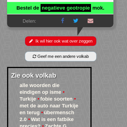
Bestel de
negatieve geotropie
mok.
Delen:
Ik wil hier ook wat over zeggen
Geef me een andere volkab
Zie ook volkab
alle woorden die
eindigen op isme
Turkije
fobie soorten
met de auto naar Turkije
en terug
übermensch
2.0
Wat is een fatbike
precies?
Zachte G