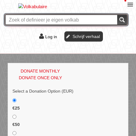
Schrijf verhaal
Log in
De of het?
Vraag & antwoord
DONATE MONTHLY
Webshop
DONATE ONCE ONLY
Select a Donation Option
(EUR)
€25
€50