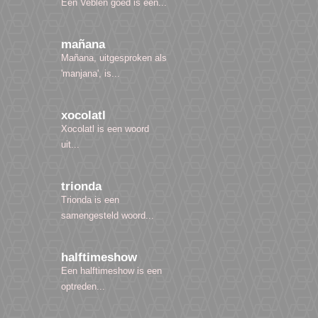
Een Veblen goed is een...
mañana
Mañana, uitgesproken als
'manjana', is...
xocolatl
Xocolatl is een woord
uit...
trionda
Trionda is een
samengesteld woord...
halftimeshow
Een halftimeshow is een
optreden...