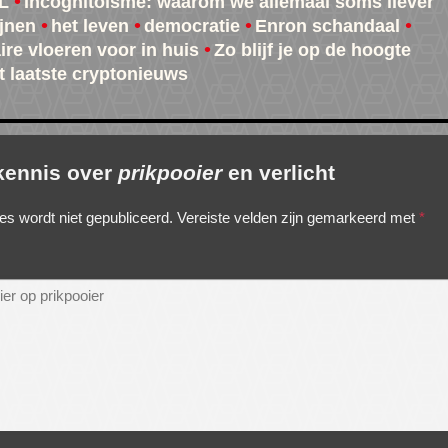
L
Incognitoïsme: waarom we allemaal soms liever
jnen
het leven
democratie
Enron schandaal
ire vloeren voor in huis
Zo blijf je op de hoogte
t laatste cryptonieuws
 kennis over
prikpooier
en verlicht
es wordt niet gepubliceerd.
Vereiste velden zijn gemarkeerd met
*