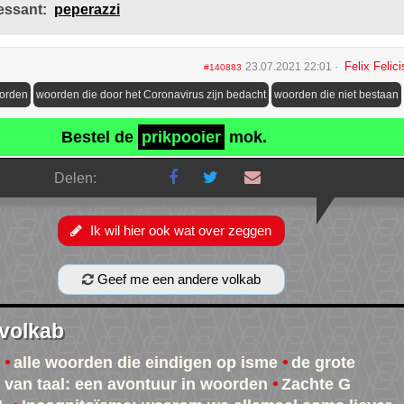
essant:
peperazzi
Felix Felici
23.07.2021 22:01
#140883
oorden
woorden die door het Coronavirus zijn bedacht
woorden die niet bestaan
Bestel de
prikpooier
mok.
Delen:
Ik wil hier ook wat over zeggen
Geef me een andere volkab
 volkab
alle woorden die eindigen op isme
de grote
s van taal: een avontuur in woorden
Zachte G