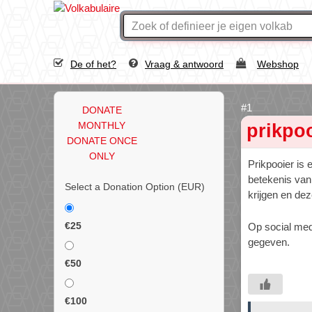
De of het?
Vraag & antwoord
Webshop
DONATE
MONTHLY
prikpo
DONATE ONCE
ONLY
Prikpooier is 
betekenis van
Select a Donation Option
(EUR)
krijgen en de
€25
Op social med
gegeven.
€50
€100