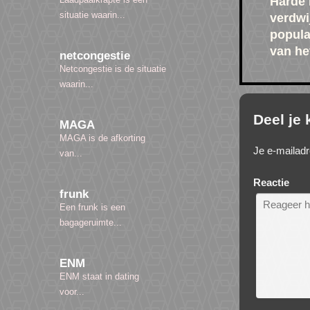
Harde 
situatie waarin...
verdwi
popula
van he
netcongestie
Netcongestie is de situatie
waarin...
Deel je
MAGA
MAGA is de afkorting
Je e-mailadr
van...
Reactie
frunk
Een frunk is een
bagageruimte...
ENM
ENM staat in dating
voor...