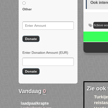
Ook inter
Other
fictieve w
Enter Donation Amount
(EUR)
Zie ook
Vandaag
0
Turkije
reista
laadpaalkrapte
Laadpaalkrapte is een