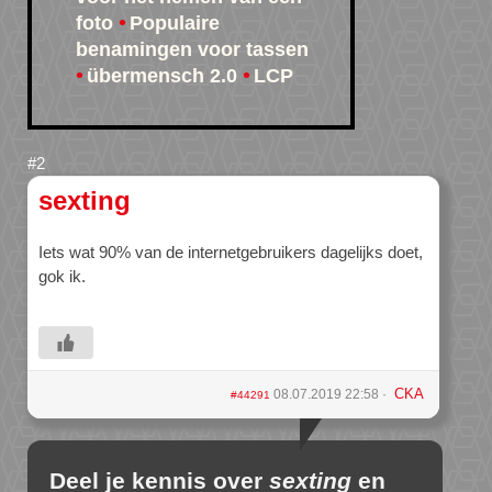
foto
Populaire
benamingen voor tassen
übermensch 2.0
LCP
sexting
Iets wat 90% van de internetgebruikers dagelijks doet,
gok ik.
CKA
08.07.2019 22:58
#44291
Deel je kennis over
sexting
en