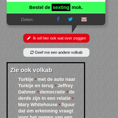
Bestel de
sexting
mok.
Delen:
Ik wil hier ook wat over zeggen
Geef me een andere volkab
Zie ook volkab
Turkije
met de auto naar
Turkije en terug
Jeffrey
Dahmer
democratie
de
derde zijn in een relatie
Mary Whitehouse
figuur
dat om erkenning vraagt
voor het nemen van een