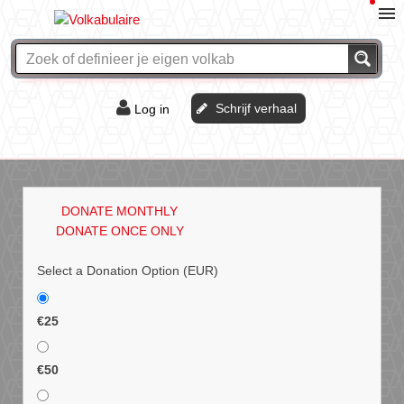
Schrijf verhaal
Log in
De of het?
Vraag & antwoord
DONATE MONTHLY
Webshop
DONATE ONCE ONLY
Select a Donation Option
(EUR)
€25
€50