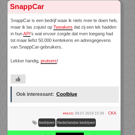
SnappCar
SnappCar is een bedrijf waar ik niets mee te doen heb,
maar ik las zojuist op
Tweakers
dat zij een lek hadden
in hun
API
’s wat ervoor zorgde dat men toegang had
tot maar liefst 50.000 kentekens en adresgegevens
van SnappCar-gebruikers.
Lekker handig,
prutsers
!
Ook interessant:
Coolblue
CKA
09.07.2019 15:39
#96431
bedrijven
Nederlandse bedrijven