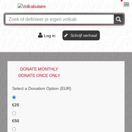
Schrijf verhaal
Log in
De of het?
Vraag & antwoord
DONATE MONTHLY
Webshop
DONATE ONCE ONLY
Select a Donation Option
(EUR)
€25
€50