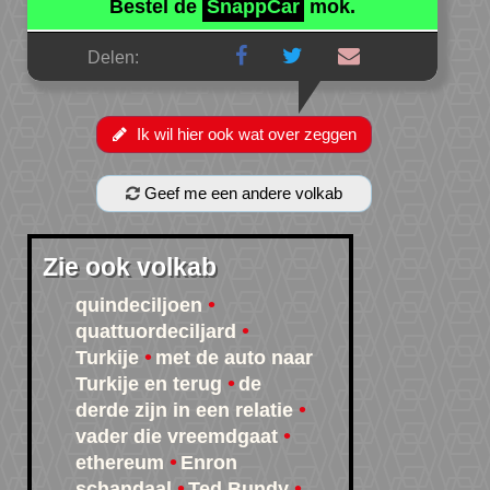
Bestel de
SnappCar
mok.
Delen:
Ik wil hier ook wat over zeggen
Geef me een andere volkab
Zie ook volkab
quindeciljoen
quattuordeciljard
Turkije
met de auto naar
Turkije en terug
de
derde zijn in een relatie
vader die vreemdgaat
ethereum
Enron
schandaal
Ted Bundy