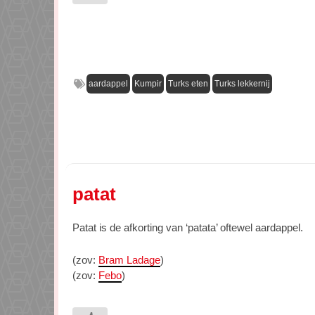
aardappel
Kumpir
Turks eten
Turks lekkernij
patat
Patat is de afkorting van ‘patata’ oftewel aardappel.
(zov:
Bram Ladage
)
(zov:
Febo
)