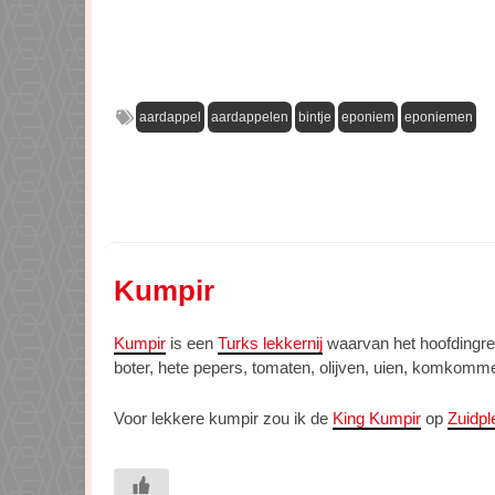
aardappel
aardappelen
bintje
eponiem
eponiemen
Kumpir
Kumpir
is een
Turks lekkernij
waarvan het hoofdingre
boter, hete pepers, tomaten, olijven, uien, komkomme
Voor lekkere kumpir zou ik de
King Kumpir
op
Zuidpl