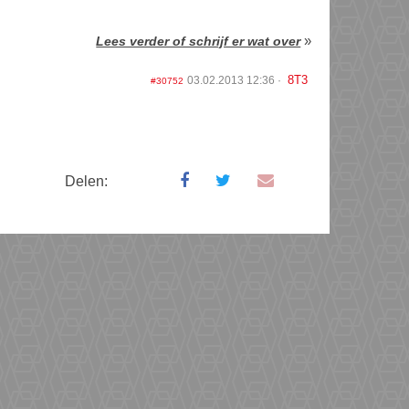
»
Lees verder of schrijf er wat over
8T3
03.02.2013 12:36
#30752
Delen: