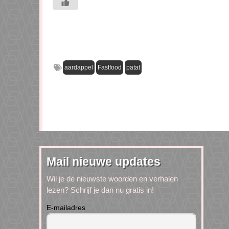
aardappel
Fastfood
patat
Mail nieuwe updates
Wil je de nieuwste woorden en verhalen
lezen? Schrijf je dan nu gratis in!
E-mailadres