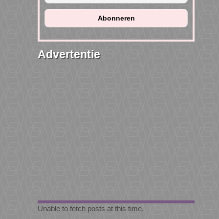
Advertentie
Unable to fetch posts at this time.