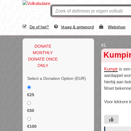
De of het?
Vraag & antwoord
Webshop
DONATE
MONTHLY
Kumpi
DONATE ONCE
ONLY
Kumpir
is ee
aardappel wor
Select a Donation Option
(EUR)
hierbij aan b
Moet bekennen 
€25
Voor lekkere 
€50
€100