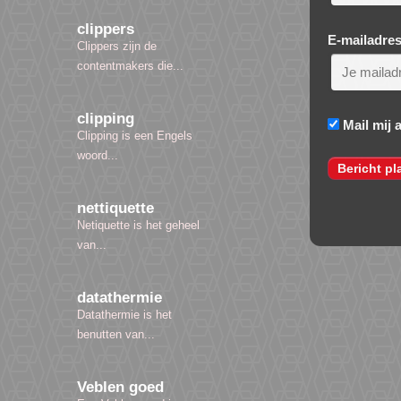
clippers
E-mailadre
Clippers zijn de
contentmakers die...
clipping
Mail mij 
Clipping is een Engels
woord...
nettiquette
Netiquette is het geheel
van...
datathermie
Datathermie is het
benutten van...
Veblen goed