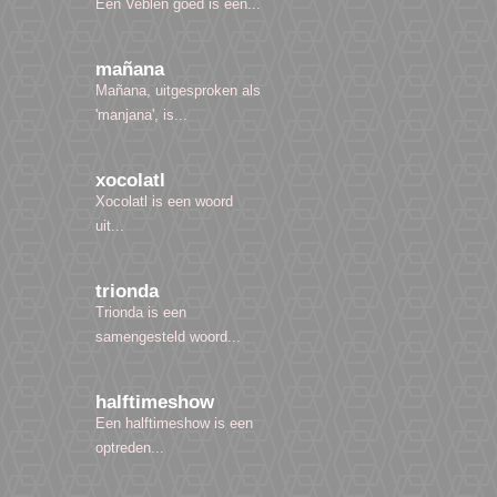
Een Veblen goed is een...
mañana
Mañana, uitgesproken als
'manjana', is...
xocolatl
Xocolatl is een woord
uit...
trionda
Trionda is een
samengesteld woord...
halftimeshow
Een halftimeshow is een
optreden...