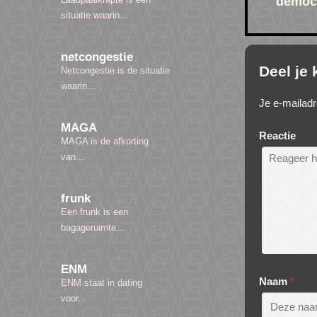
democr
situatie waarin...
netcongestie
Deel je
Netcongestie is de situatie
waarin...
Je e-mailadr
MAGA
Reactie
MAGA is de afkorting
van...
frunk
Een frunk is een
bagageruimte...
ENM
Naam
*
ENM staat in dating
voor...