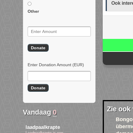
Ook inter
Other
Enter Donation Amount
(EUR)
Zie ook
Vandaag
0
Bongo
überm
laadpaalkrapte
Laadpaalkrapte is een