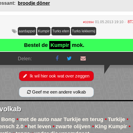
essant:
broodje döner
8T
01.05.2013 19:10
#32894
aardappel
Kumpir
Turks eten
Turks lekkernij
Bestel de
Kumpir
mok.
Delen:
Ik wil hier ook wat over zeggen
Geef me een andere volkab
 volkab
 Bong
met de auto naar Turkije en terug
Turkije
ensch 2.0
het leven
zwarte olijven
King Kumpir