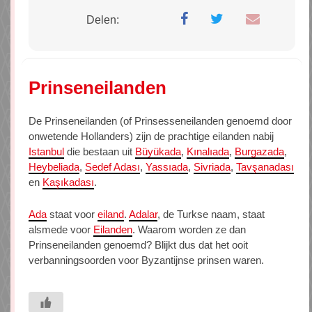
Delen:
Prinseneilanden
De Prinseneilanden (of Prinsesseneilanden genoemd door
onwetende Hollanders) zijn de prachtige eilanden nabij
Istanbul
die bestaan uit
Büyükada
,
Kınalıada
,
Burgazada
,
Heybeliada
,
Sedef Adası
,
Yassıada
,
Sivriada
,
Tavşanadası
en
Kaşıkadası
.
Ada
staat voor
eiland
.
Adalar
, de Turkse naam, staat
alsmede voor
Eilanden
. Waarom worden ze dan
Prinseneilanden genoemd? Blijkt dus dat het ooit
verbanningsoorden voor Byzantijnse prinsen waren.