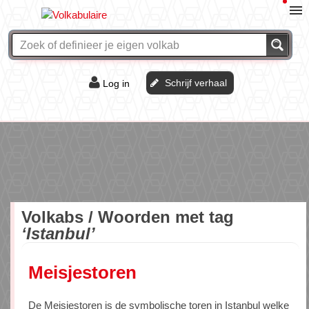
Schrijf verhaal
Log in
De of het?
Vraag & antwoord
Webshop
Volkabs / Woorden met tag
‘Istanbul’
Meisjestoren
De Meisjestoren is de symbolische toren in Istanbul welke