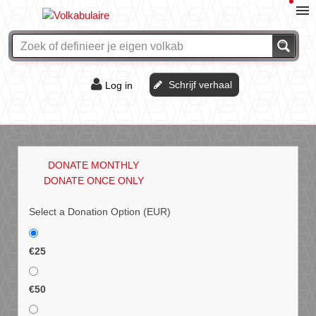
Schrijf verhaal
Log in
De of het?
Vraag & antwoord
DONATE MONTHLY
Webshop
DONATE ONCE ONLY
Select a Donation Option
(EUR)
€25
€50