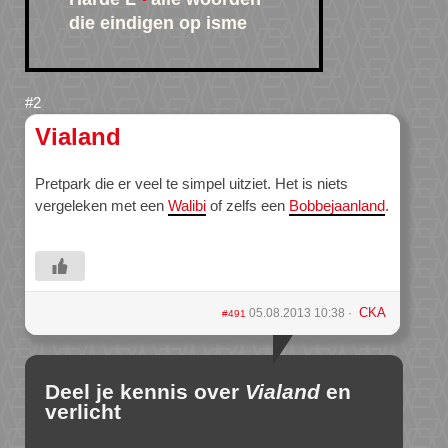
die eindigen op isme
Vialand
Pretpark die er veel te simpel uitziet. Het is niets
vergeleken met een
Walibi
of zelfs een
Bobbejaanland
.
CKA
05.08.2013 10:38
#491
Deel je kennis over
Vialand
en
verlicht