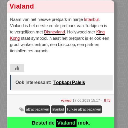
Vialand
Naam van het nieuwe pretpark in hartje
Istanbul
.
Vialand is het eerste echte pretpark van Turkije en is
te vergelijken met
Disneyland
. Hollywood-ster
King
Kong
staat symbool. Naast het pretpark is er ook een
groot winkelcentrum, een bioscoop, een park en
tientallen restaurants.
Ook interessant:
Topkapı Paleis
8T3
17.06.2013 15:17
#37980
attractieparken
Istanbul
Turkse attractieparken
Bestel de
Vialand
mok.