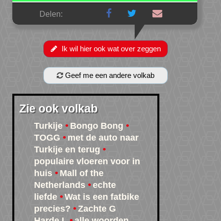
Delen:
Ik wil hier ook wat over zeggen
Geef me een andere volkab
Zie ook volkab
Turkije
Bongo Bong
TOGG
met de auto naar
Turkije en terug
populaire vloeren voor in
huis
Mall of the
Netherlands
echte
liefde
Wat is een fatbike
precies?
Zachte G
Harde L
alle woorden