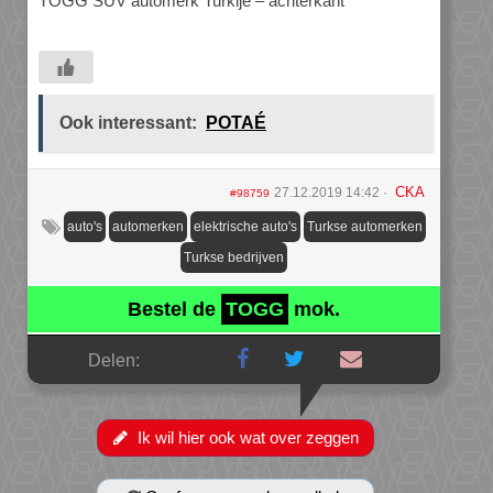
TOGG SUV automerk Turkije – achterkant
Ook interessant:
POTAÉ
CKA
27.12.2019 14:42
#98759
auto's
automerken
elektrische auto's
Turkse automerken
Turkse bedrijven
Bestel de
TOGG
mok.
Delen:
Ik wil hier ook wat over zeggen