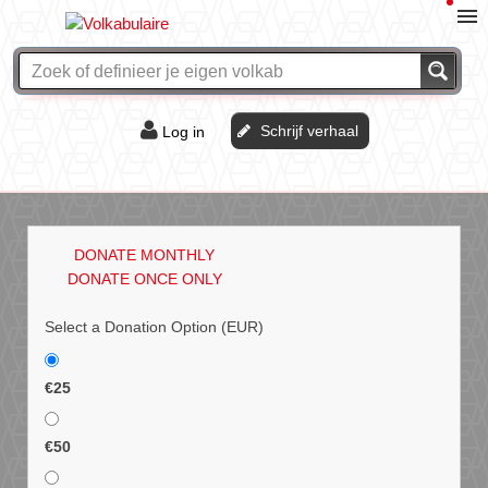
Schrijf verhaal
Log in
De of het?
Vraag & antwoord
DONATE MONTHLY
Webshop
DONATE ONCE ONLY
Select a Donation Option
(EUR)
€25
€50