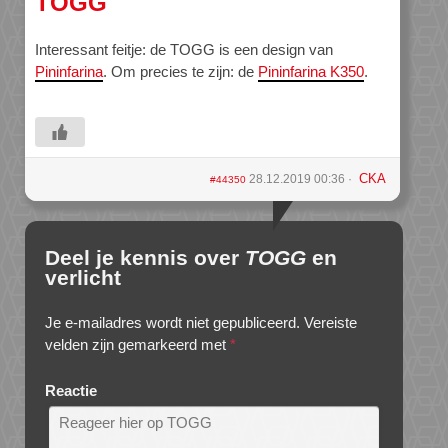
TOGG
Interessant feitje: de TOGG is een design van
Pininfarina
. Om precies te zijn: de
Pininfarina K350
.
CKA
28.12.2019 00:36
#44350
Deel je kennis over
TOGG
en
verlicht
Je e-mailadres wordt niet gepubliceerd.
Vereiste
velden zijn gemarkeerd met
*
Reactie