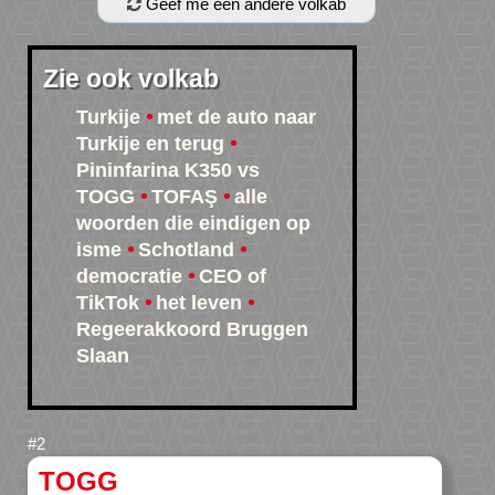
Geef me een andere volkab
Zie ook volkab
Turkije
met de auto naar
Turkije en terug
Pininfarina K350 vs
TOGG
TOFAŞ
alle
woorden die eindigen op
isme
Schotland
democratie
CEO of
TikTok
het leven
Regeerakkoord Bruggen
Slaan
TOGG