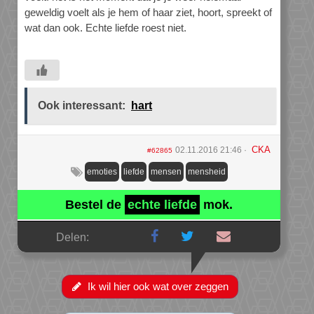
geweldig voelt als je hem of haar ziet, hoort, spreekt of
wat dan ook. Echte liefde roest niet.
Ook interessant:
hart
CKA
02.11.2016 21:46
#62865
emoties
liefde
mensen
mensheid
Bestel de
echte liefde
mok.
Delen:
Ik wil hier ook wat over zeggen