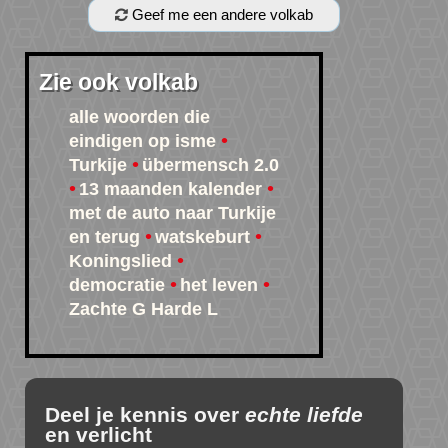
Geef me een andere volkab
Zie ook volkab
alle woorden die
eindigen op isme
Turkije
übermensch 2.0
13 maanden kalender
met de auto naar Turkije
en terug
watskeburt
Koningslied
democratie
het leven
Zachte G Harde L
Deel je kennis over
echte liefde
en verlicht