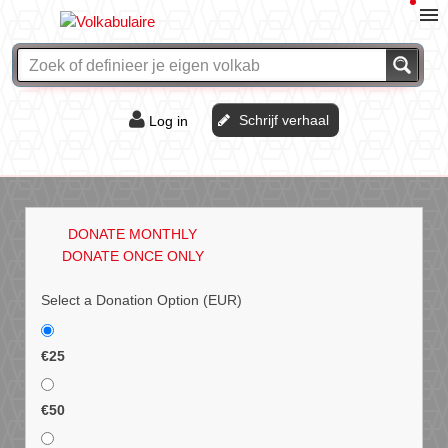
Schrijf verhaal
Log in
De of het?
Vraag & antwoord
DONATE MONTHLY
Webshop
DONATE ONCE ONLY
Select a Donation Option
(EUR)
€25
€50