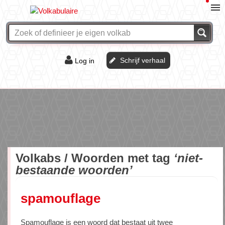
Schrijf verhaal
Log in
De of het?
Vraag & antwoord
Webshop
Volkabs / Woorden met tag
‘niet-
bestaande woorden’
spamouflage
Spamouflage is een woord dat bestaat uit twee