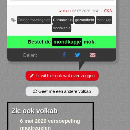
CKA
06.05.2020 19:41
#111901
Corona maatregelen
Coronavirus
gezondheid
mondkap
mondkapje
Bestel de
mondkapje
mok.
Delen:
Ik wil hier ook wat over zeggen
Geef me een andere volkab
Zie ook volkab
6 mei 2020 versoepeling
maatregelen