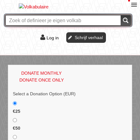
Schrijf verhaal
Log in
De of het?
Vraag & antwoord
DONATE MONTHLY
Webshop
DONATE ONCE ONLY
Select a Donation Option
(EUR)
€25
€50