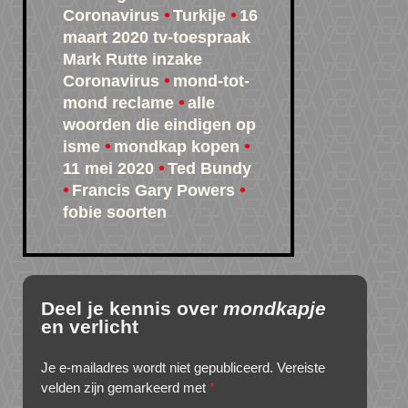
Coronavirus
Turkije
16
maart 2020 tv-toespraak
Mark Rutte inzake
Coronavirus
mond-tot-
mond reclame
alle
woorden die eindigen op
isme
mondkap kopen
11 mei 2020
Ted Bundy
Francis Gary Powers
fobie soorten
Deel je kennis over
mondkapje
en verlicht
Je e-mailadres wordt niet gepubliceerd.
Vereiste
velden zijn gemarkeerd met
*