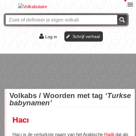
Schrijf verhaal
Log in
De of het?
Vraag & antwoord
Webshop
Volkabs / Woorden met tag
‘Turkse
babynamen’
Hacı
Hacı is de verturkste naam van het Arabische
Hadji
dat als