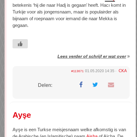
betekenis ‘hij die naar Hadj is gegaan’ heeft. Hacı komt in
Turkije voor als jongensnaam, maar is populairder als
bijnaam of roepnaam voor iemand die naar Mekka is
gegaan.
»
Lees verder of schrijf er wat over
CKA
01.05.2020 14:35
#113671
Delen:
Ayşe
Ayşe is een Turkse meisjesnaam welke afkomstig is van
de Arabische (en Islamitische) naam
Aisha
of Aïcha. De