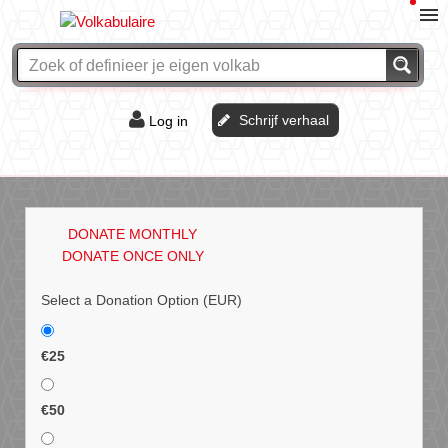
Schrijf verhaal
Log in
De of het?
Vraag & antwoord
DONATE MONTHLY
Webshop
DONATE ONCE ONLY
Select a Donation Option
(EUR)
€25
€50