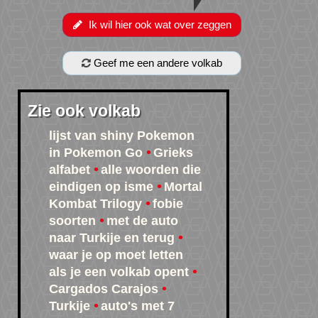
Ik wil hier ook wat over zeggen
Geef me een andere volkab
Zie ook volkab
lijst van shiny Pokemon
in Pokemon Go
Grieks
alfabet
alle woorden die
eindigen op isme
Mortal
Kombat Trilogy
fobie
soorten
met de auto
naar Turkije en terug
waar je op moet letten
als je een volkab opent
Cargados Carajos
Turkije
auto's met 7