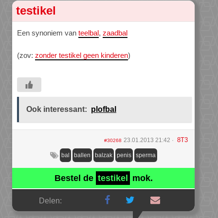
testikel
Een synoniem van
teelbal
,
zaadbal
(zov:
zonder testikel geen kinderen
)
Ook interessant:
plofbal
8T3
23.01.2013 21:42
#30268
bal
ballen
balzak
penis
sperma
Bestel de
testikel
mok.
Delen: