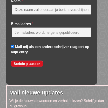
Naam
*
E-mailadres
*
Mail mij als een andere schrijver reageert op
mijn entry
Mail nieuwe updates
Wil je de nieuwste woorden en verhalen lezen? Schrijf je dan
nu gratis in!