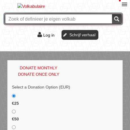
Schrijf verhaal
Log in
De of het?
Vraag & antwoord
DONATE MONTHLY
Webshop
DONATE ONCE ONLY
Select a Donation Option
(EUR)
€25
€50