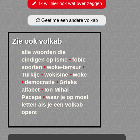
Ik wil hier ook wat over zeggen
Geef me een andere volkab
Zie ook volkab
alle woorden die
eindigen op isme
fobie
soorten
woke-terreur
Turkije
wokisme
woke
democratie
Grieks
alfabet
Ion Mihai
Pacepa
waar je op moet
letten als je een volkab
opent