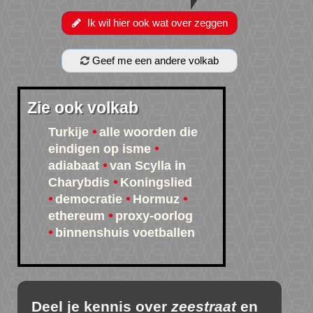
Ik wil hier ook wat over zeggen
Geef me een andere volkab
Zie ook volkab
Turkije
alle woorden die
eindigen op isme
adiabaat
van Scylla in
Charybdis
Koningslied
democratie
Hormuz
ethereum
proxy-oorlog
binnenshuis voetballen
Deel je kennis over
zeestraat
en