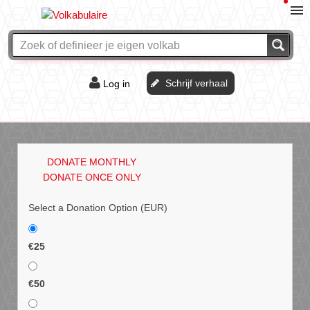
Schrijf verhaal
Log in
De of het?
Vraag & antwoord
DONATE MONTHLY
Webshop
DONATE ONCE ONLY
Select a Donation Option
(EUR)
€25
€50