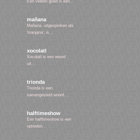
Een Veblen goed is een...
mañana
Mañana, uitgesproken als
'manjana', is...
xocolatl
Xocolatl is een woord
uit...
trionda
Trionda is een
samengesteld woord...
halftimeshow
Een halftimeshow is een
optreden...