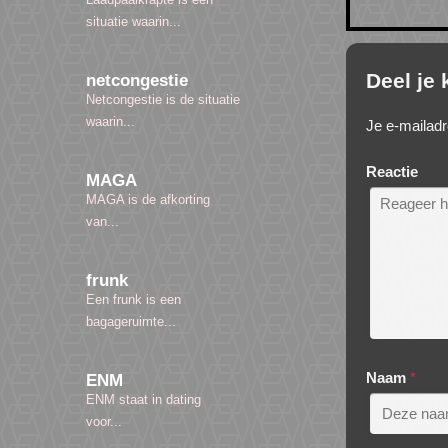
situatie waarin...
Deel je
netcongestie
Netcongestie is de situatie
waarin...
Je e-mailadr
Reactie
MAGA
MAGA is de afkorting
van...
frunk
Een frunk is een
bagageruimte...
Naam
*
ENM
ENM staat in dating
voor...