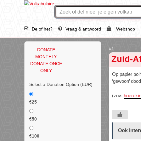
De of het?
Vraag & antwoord
Webshop
DONATE
MONTHLY
Zuid-Af
DONATE ONCE
ONLY
Op papier poli
‘gewoon’ dood
Select a Donation Option
(EUR)
(zov:
hoereki
€25
€50
Ook inter
€100