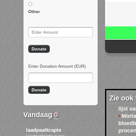
Other
Enter Donation Amount
(EUR)
Zie ook
lijst 
Vandaag
0
Morta
bloed
laadpaalkrapte
procent
Laadpaalkrapte is een