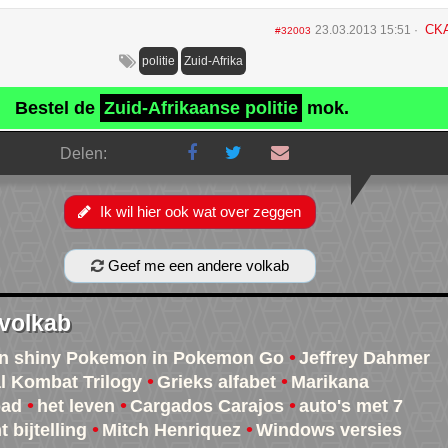
CK
23.03.2013 15:51
#32003
politie
Zuid-Afrika
Bestel de
Zuid-Afrikaanse politie
mok.
Delen:
Ik wil hier ook wat over zeggen
Geef me een andere volkab
 volkab
van shiny Pokemon in Pokemon Go
Jeffrey Dahmer
l Kombat Trilogy
Grieks alfabet
Marikana
bad
het leven
Cargados Carajos
auto's met 7
 bijtelling
Mitch Henriquez
Windows versies