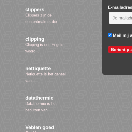
E-mailadre
clippers
Clippers zijn de
contentmakers die...
Mail mij 
clipping
Clipping is een Engels
woord...
nettiquette
Netiquette is het geheel
van...
datathermie
Datathermie is het
benutten van...
Veblen goed