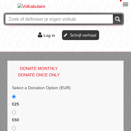
Schrijf verhaal
Log in
De of het?
Vraag & antwoord
DONATE MONTHLY
Webshop
DONATE ONCE ONLY
Select a Donation Option
(EUR)
€25
€50