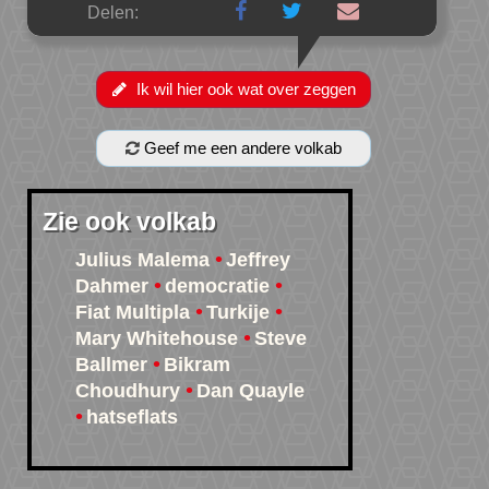
Delen:
Ik wil hier ook wat over zeggen
Geef me een andere volkab
Zie ook volkab
Julius Malema
Jeffrey
Dahmer
democratie
Fiat Multipla
Turkije
Mary Whitehouse
Steve
Ballmer
Bikram
Choudhury
Dan Quayle
hatseflats