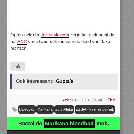
Oppositieleider
Julius Malema
zei in het parlement dat
het
ANC
verantwoordelijk is voor de dood van deze
mensen.
Ook interessant:
Gupta's
CKA
16.07.2017 21:40
#65051
bloedbad
Marikana
Zuid-Afrika
Zuid-Afrikaanse politiek
Bestel de
Marikana bloedbad
mok.