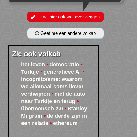
Ik wil hier ook wat over zeggen
Geef me een andere volkab
Zie ook volkab
het leven
democratie
Turkije
generatieve AI
Incognitoïsme: waarom
we allemaal soms liever
verdwijnen
met de auto
naar Turkije en terug
übermensch 2.0
Stanley
Milgram
de derde zijn in
een relatie
ethereum