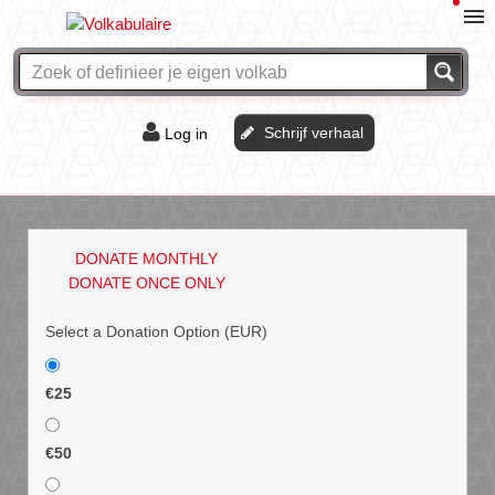
Schrijf verhaal
Log in
De of het?
Vraag & antwoord
DONATE MONTHLY
Webshop
DONATE ONCE ONLY
Select a Donation Option
(EUR)
€25
€50