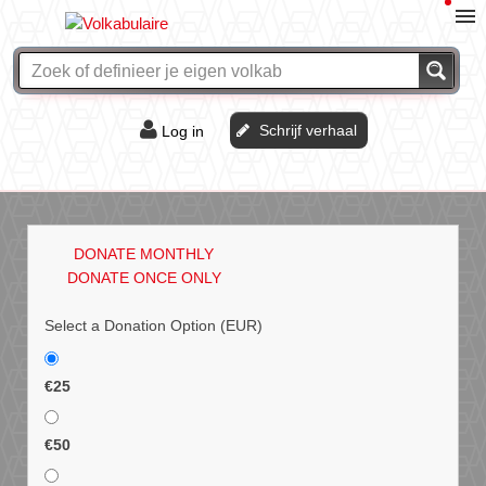
Schrijf verhaal
Log in
De of het?
Vraag & antwoord
DONATE MONTHLY
Webshop
DONATE ONCE ONLY
Select a Donation Option
(EUR)
€25
€50