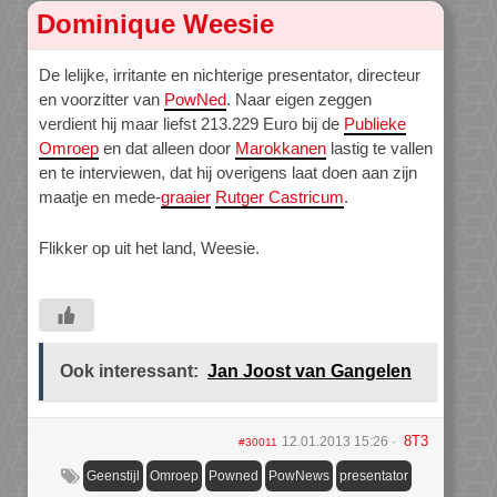
Dominique Weesie
De lelijke, irritante en nichterige presentator, directeur
en voorzitter van
PowNed
. Naar eigen zeggen
verdient hij maar liefst 213.229 Euro bij de
Publieke
Omroep
en dat alleen door
Marokkanen
lastig te vallen
en te interviewen, dat hij overigens laat doen aan zijn
maatje en mede-
graaier
Rutger Castricum
.
Flikker op uit het land, Weesie.
Ook interessant:
Jan Joost van Gangelen
8T3
12.01.2013 15:26
#30011
Geenstijl
Omroep
Powned
PowNews
presentator