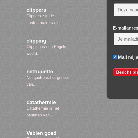
clippers
Clippers zijn de
contentmakers die...
E-mailadre
clipping
Clipping is een Engels
woord...
Mail mij 
nettiquette
Netiquette is het geheel
van...
datathermie
Datathermie is het
benutten van...
Veblen goed