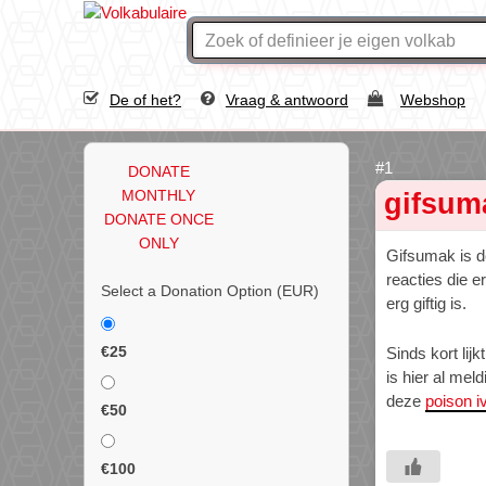
De of het?
Vraag & antwoord
Webshop
DONATE
MONTHLY
gifsum
DONATE ONCE
ONLY
Gifsumak is d
reacties die e
Select a Donation Option
(EUR)
erg giftig is.
€25
Sinds kort lij
is hier al me
deze
poison i
€50
€100