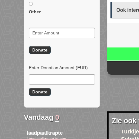
Ook inter
Other
Enter Donation Amount
(EUR)
Vandaag
0
Zie ook
Turkije
laadpaalkrapte
Laadpaalkrapte is een