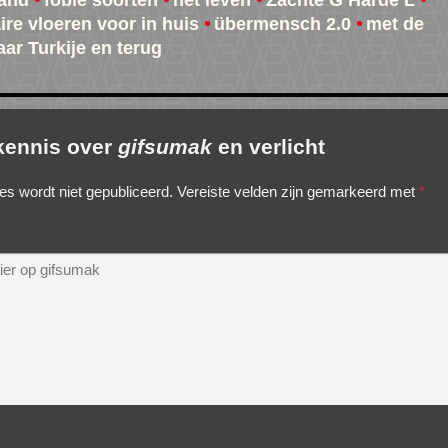
and
fobie soorten
het leven
Zachte G Harde L
ire vloeren voor in huis
übermensch 2.0
met de
aar Turkije en terug
 kennis over
gifsumak
en verlicht
es wordt niet gepubliceerd.
Vereiste velden zijn gemarkeerd met
*