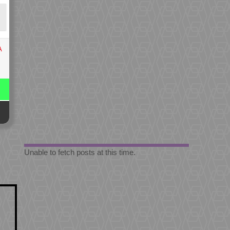
A
Unable to fetch posts at this time.