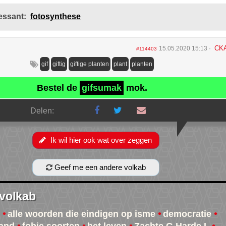
essant:
fotosynthese
CK
15.05.2020 15:13
#114403
gif
giftig
giftige planten
plant
planten
Bestel de
gifsumak
mok.
Delen:
Ik wil hier ook wat over zeggen
Geef me een andere volkab
 volkab
alle woorden die eindigen op isme
democratie