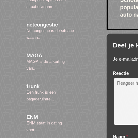
Schotl
popula
situatie waarin...
auto n
netcongestie
Netcongestie is de situatie
waarin...
Deel je
MAGA
Je e-mailadr
MAGA is de afkorting
van...
Reactie
frunk
Een frunk is een
bagageruimte...
ENM
ENM staat in dating
voor...
Naam
*