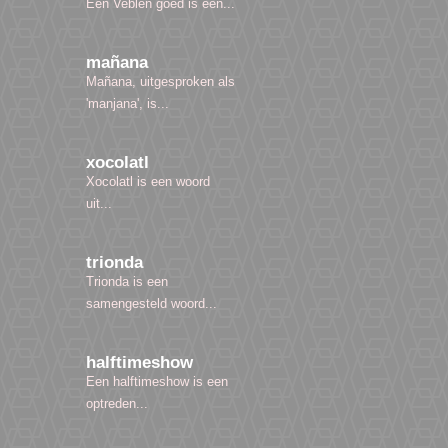
Een Veblen goed is een...
mañana
Mañana, uitgesproken als
'manjana', is...
xocolatl
Xocolatl is een woord
uit...
trionda
Trionda is een
samengesteld woord...
halftimeshow
Een halftimeshow is een
optreden...