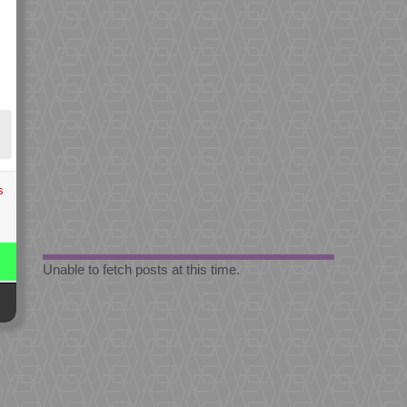
s
Unable to fetch posts at this time.