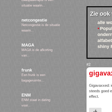
situatie waarin...
Zie ook
netcongestie
alle w
Netcongestie is de situatie
Popul
waarin...
ondern
alfabet
MAGA
shiny
MAGA is de afkorting
van...
frunk
gigava
Een frunk is een
bagageruimte...
Gigavaxxed: i
steeds goed en
ENM
effect.
ENM staat in dating
voor...