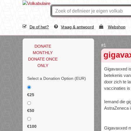
De of het?
Vraag & antwoord
Webshop
DONATE
MONTHLY
gigava
DONATE ONCE
ONLY
Gigavaxxed i
betekenis van
Select a Donation Option
(EUR)
door zich te l
vaccinaties is
€25
Iemand die gi
AstraZeneca i
€50
€100
Gigavaxxed 