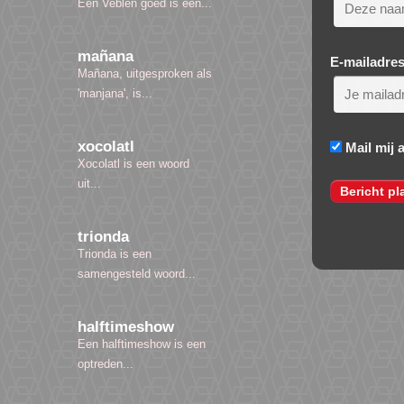
Een Veblen goed is een...
mañana
E-mailadre
Mañana, uitgesproken als
'manjana', is...
xocolatl
Mail mij 
Xocolatl is een woord
uit...
trionda
Trionda is een
samengesteld woord...
halftimeshow
Een halftimeshow is een
optreden...