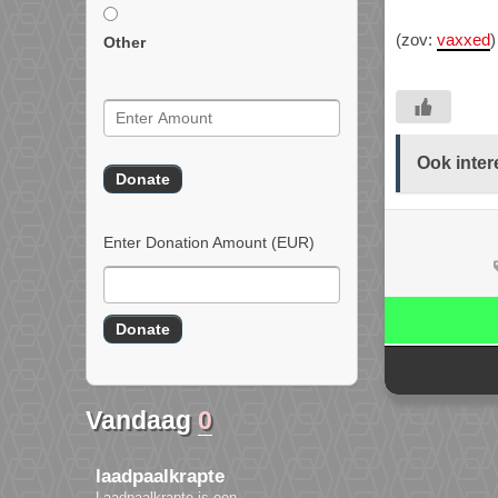
(zov:
vaxxed
)
Other
Ook inter
Enter Donation Amount
(EUR)
Vandaag
0
laadpaalkrapte
Laadpaalkrapte is een