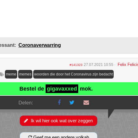
essant:
Coronaverwarring
Felix Felici
27.07.2021 10:55
#141323
meme
memes
woorden die door het Coronavirus zijn bedacht
Bestel de
gigavaxxed
mok.
Delen:
Ik wil hier ook wat over zeggen
Geef me een andere volkab