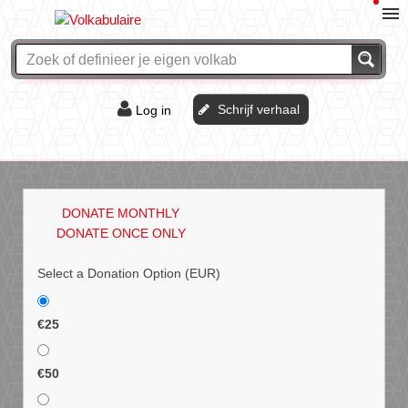
Schrijf verhaal
Log in
De of het?
Vraag & antwoord
DONATE MONTHLY
Webshop
DONATE ONCE ONLY
Select a Donation Option
(EUR)
€25
€50