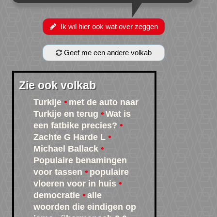
Ik wil hier ook wat over zeggen
Geef me een andere volkab
Zie ook volkab
Turkije
met de auto naar
Turkije en terug
Wat is
een fatbike precies?
Zachte G Harde L
Michael Ballack
Populaire benamingen
voor tassen
populaire
vloeren voor in huis
democratie
alle
woorden die eindigen op