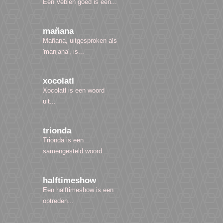
Een Veblen goed is een...
mañana
Mañana, uitgesproken als
'manjana', is...
xocolatl
Xocolatl is een woord
uit...
trionda
Trionda is een
samengesteld woord...
halftimeshow
Een halftimeshow is een
optreden...