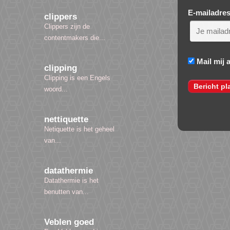
E-mailadre
clippers
Clippers zijn de
contentmakers die...
Mail mij 
clipping
Clipping is een Engels
woord...
nettiquette
Netiquette is het geheel
van...
datathermie
Datathermie is het
benutten van...
Veblen goed