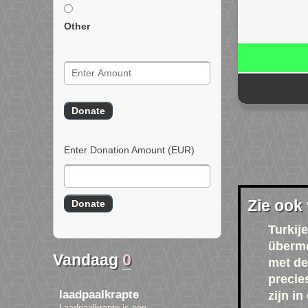
Other
Enter Donation Amount
(EUR)
Zie ook
Turkije
überm
Vandaag
0
met de
precie
laadpaalkrapte
zijn in
Laadpaalkrapte is een