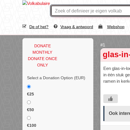
De of het?
Vraag & antwoord
Webshop
DONATE
MONTHLY
glas-i
DONATE ONCE
ONLY
Een glas-in-lo
in één stuk g
Select a Donation Option
(EUR)
ramen in kerk
€25
€50
Ook inter
€100