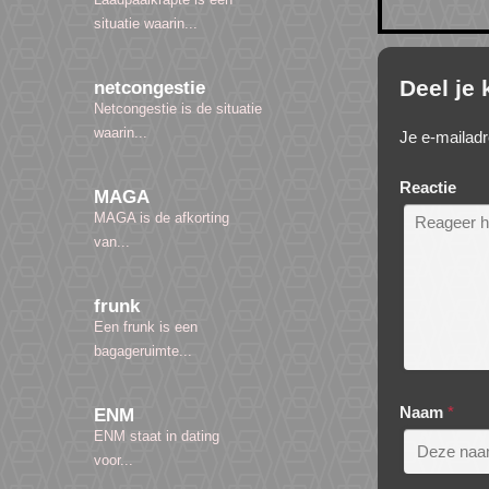
situatie waarin...
Deel je
netcongestie
Netcongestie is de situatie
waarin...
Je e-mailadr
Reactie
MAGA
MAGA is de afkorting
van...
frunk
Een frunk is een
bagageruimte...
Naam
*
ENM
ENM staat in dating
voor...