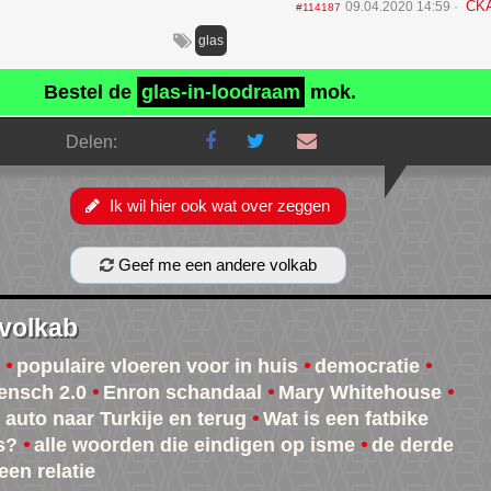
CK
09.04.2020 14:59
#114187
glas
Bestel de
glas-in-loodraam
mok.
Delen:
Ik wil hier ook wat over zeggen
Geef me een andere volkab
 volkab
populaire vloeren voor in huis
democratie
ensch 2.0
Enron schandaal
Mary Whitehouse
 auto naar Turkije en terug
Wat is een fatbike
s?
alle woorden die eindigen op isme
de derde
 een relatie