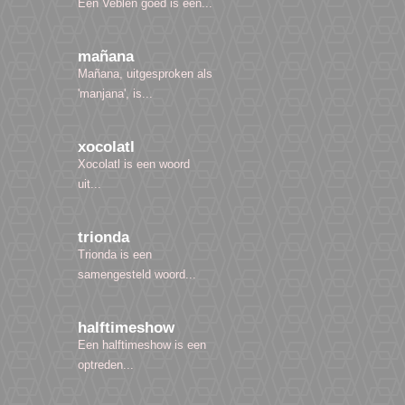
Een Veblen goed is een...
mañana
Mañana, uitgesproken als
'manjana', is...
xocolatl
Xocolatl is een woord
uit...
trionda
Trionda is een
samengesteld woord...
halftimeshow
Een halftimeshow is een
optreden...