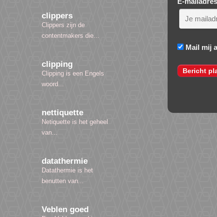
E-mailadre
clippers
Clippers zijn de
contentmakers die...
Mail mij 
clipping
Clipping is een Engels
woord...
nettiquette
Netiquette is het geheel
van...
datathermie
Datathermie is het
benutten van...
Veblen goed