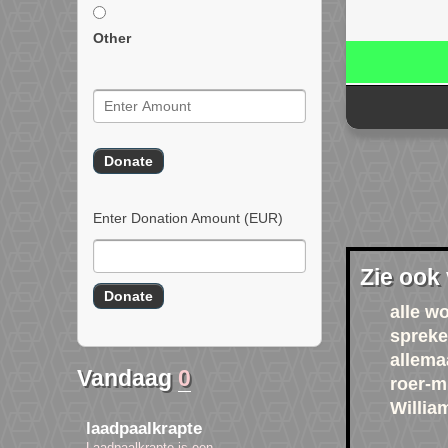
Other
Enter Donation Amount
(EUR)
Zie ook
alle w
spreke
allema
Vandaag
0
roer-mi
Willia
laadpaalkrapte
Laadpaalkrapte is een