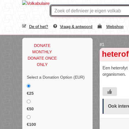
De of het?
Vraag & antwoord
Webshop
DONATE
MONTHLY
heterof
DONATE ONCE
ONLY
Een heterofyt 
organismen.
Select a Donation Option
(EUR)
€25
Ook inter
€50
€100