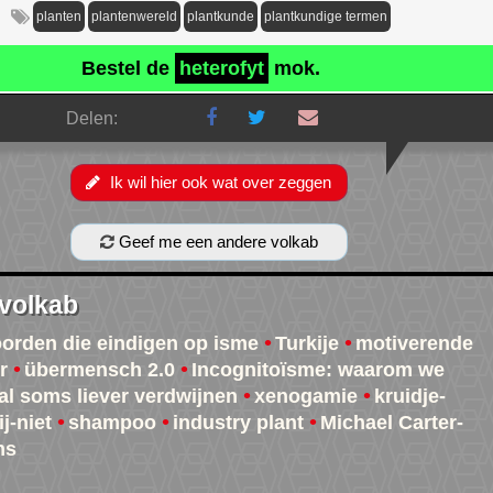
planten
plantenwereld
plantkunde
plantkundige termen
Bestel de
heterofyt
mok.
Delen:
Ik wil hier ook wat over zeggen
Geef me een andere volkab
 volkab
oorden die eindigen op isme
Turkije
motiverende
r
übermensch 2.0
Incognitoïsme: waarom we
al soms liever verdwijnen
xenogamie
kruidje-
j-niet
shampoo
industry plant
Michael Carter-
ms