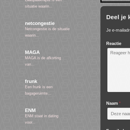
situatie waarin...
Deel je
netcongestie
Netcongestie is de situatie
Je e-mailadr
waarin...
Reactie
MAGA
MAGA is de afkorting
van...
frunk
Een frunk is een
bagageruimte...
Naam
*
ENM
ENM staat in dating
voor...