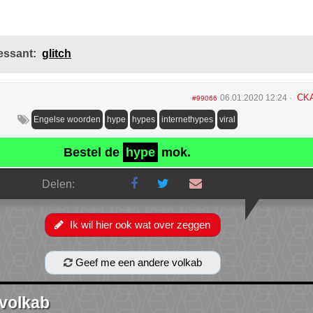
essant:
glitch
CK
06.01.2020 12:24
#99066
Engelse woorden
hype
hypes
internethypes
viral
Bestel de
hype
mok.
Delen:
Ik wil hier ook wat over zeggen
Geef me een andere volkab
 volkab