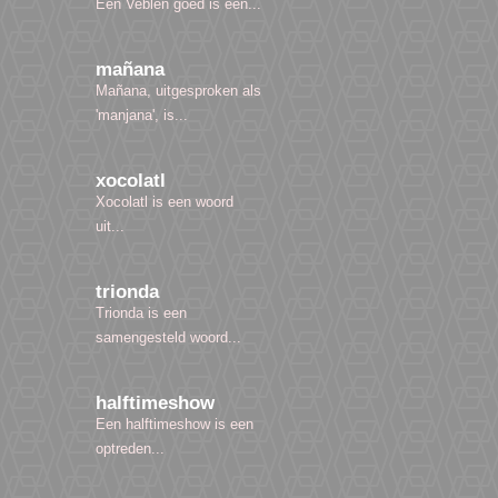
Een Veblen goed is een...
mañana
Mañana, uitgesproken als
'manjana', is...
xocolatl
Xocolatl is een woord
uit...
trionda
Trionda is een
samengesteld woord...
halftimeshow
Een halftimeshow is een
optreden...