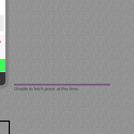
A
Unable to fetch posts at this time.