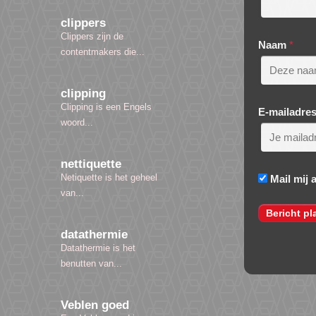
clippers
Clippers zijn de
Naam
*
contentmakers die...
clipping
Clipping is een Engels
E-mailadre
woord...
nettiquette
Netiquette is het geheel
Mail mij 
van...
datathermie
Datathermie is het
benutten van...
Veblen goed