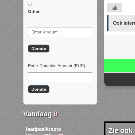
Other
Ook inter
Enter Donation Amount
(EUR)
Vandaag
0
laadpaalkrapte
Zie ook
Laadpaalkrapte is een