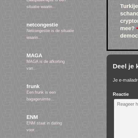
Turkije
situatie waarin...
schan
crypto
netcongestie
mee?
Netcongestie is de situatie
democr
waarin...
MAGA
MAGA is de afkorting
Deel je
van...
Je e-mailadr
frunk
Een frunk is een
Reactie
bagageruimte...
ENM
ENM staat in dating
voor...