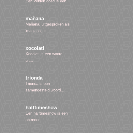
Een Veblen goed is een...
mañana
Mañana, uitgesproken als
'manjana', is...
xocolatl
Xocolatl is een woord
uit...
trionda
Trionda is een
samengesteld woord...
halftimeshow
Een halftimeshow is een
optreden...