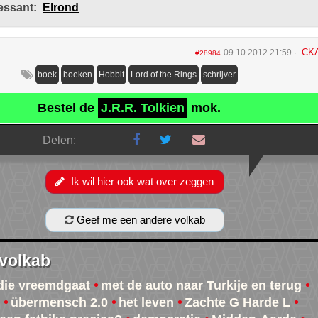
essant:
Elrond
CK
09.10.2012 21:59
#28984
boek
boeken
Hobbit
Lord of the Rings
schrijver
Bestel de
J.R.R. Tolkien
mok.
Delen:
Ik wil hier ook wat over zeggen
Geef me een andere volkab
 volkab
die vreemdgaat
met de auto naar Turkije en terug
übermensch 2.0
het leven
Zachte G Harde L