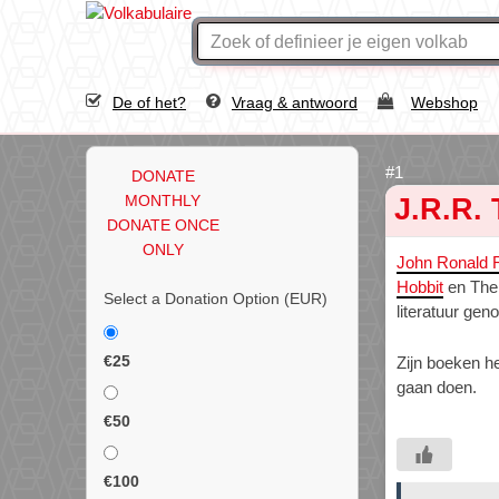
De of het?
Vraag & antwoord
Webshop
DONATE
MONTHLY
J.R.R. 
DONATE ONCE
ONLY
John Ronald R
Hobbit
en Th
Select a Donation Option
(EUR)
literatuur geno
€25
Zijn boeken he
gaan doen.
€50
€100