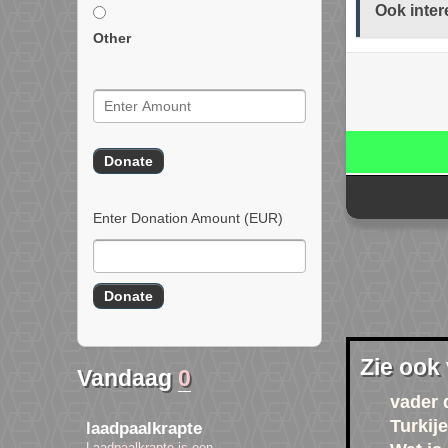
Ook inter
Other
Enter Donation Amount
(EUR)
Zie ook
Vandaag
0
vader 
Turkije
laadpaalkrapte
Laadpaalkrapte is een