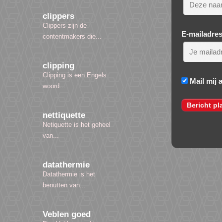
clippers
Clippers zijn de
E-mailadre
contentmakers die...
clipping
Clipping is een Engels
Mail mij 
woord...
nettiquette
Netiquette is het geheel
van...
datathermie
Datathermie is het
benutten van...
Veblen goed