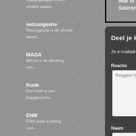
Wat is
situatie waarin...
Sauro
netcongestie
Netcongestie is de situatie
Deel je
waarin...
Je e-mailadr
MAGA
MAGA is de afkorting
Reactie
van...
frunk
Een frunk is een
bagageruimte...
ENM
ENM staat in dating
Naam
*
voor...