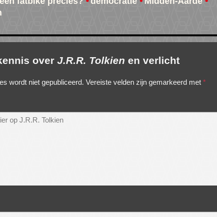
 een fatbike precies?
democratie
Midden-Aarde
n
 kennis over
J.R.R. Tolkien
en verlicht
es wordt niet gepubliceerd.
Vereiste velden zijn gemarkeerd met
*