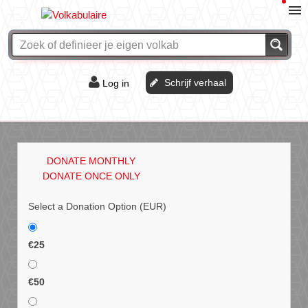
Schrijf verhaal
Log in
De of het?
Vraag & antwoord
DONATE MONTHLY
Webshop
DONATE ONCE ONLY
Select a Donation Option
(EUR)
€25
€50