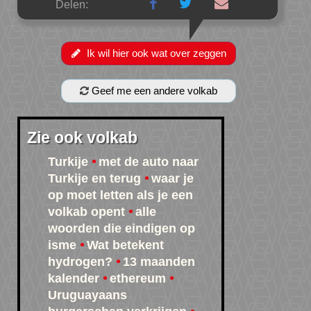
Delen:
Ik wil hier ook wat over zeggen
Geef me een andere volkab
Zie ook volkab
Turkije
met de auto naar
Turkije en terug
waar je
op moet letten als je een
volkab opent
alle
woorden die eindigen op
isme
Wat betekent
hydrogen?
13 maanden
kalender
ethereum
Uruguayaans