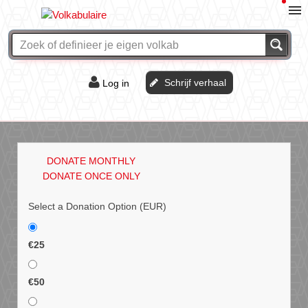
Schrijf verhaal
Log in
De of het?
Vraag & antwoord
DONATE MONTHLY
Webshop
DONATE ONCE ONLY
Select a Donation Option
(EUR)
€25
€50