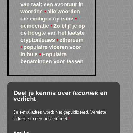
van taal: een avontuur in
woorden
alle woorden
die eindigen op isme
democratie
Zo blijf je op
de hoogte van het laatste
cryptonieuws
ethereum
populaire vloeren voor
in huis
Populaire
benamingen voor tassen
Deel je kennis over
laconiek
en
verlicht
Je e-mailadres wordt niet gepubliceerd.
Vereiste
velden zijn gemarkeerd met
*
Reactie