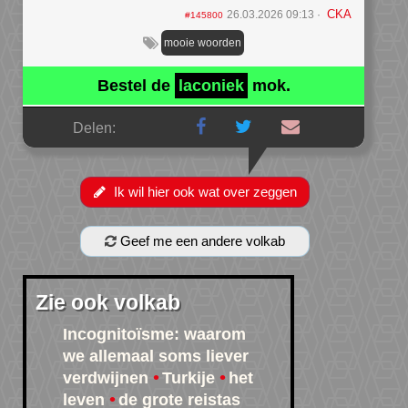
CKA
26.03.2026 09:13
#145800
mooie woorden
Bestel de
laconiek
mok.
Delen:
Ik wil hier ook wat over zeggen
Geef me een andere volkab
Zie ook volkab
Incognitoïsme: waarom
we allemaal soms liever
verdwijnen
Turkije
het
leven
de grote reistas