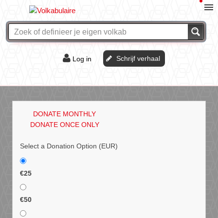
Schrijf verhaal
Log in
De of het?
Vraag & antwoord
DONATE MONTHLY
Webshop
DONATE ONCE ONLY
Select a Donation Option
(EUR)
€25
€50