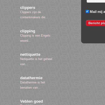
clippers
Mail mij 
Clippers zijn de
contentmakers die...
clipping
Clipping is een Engels
woord...
nettiquette
Netiquette is het geheel
van...
datathermie
Datathermie is het
benutten van...
Veblen goed