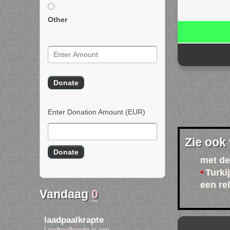
Other
Enter Donation Amount
(EUR)
Zie ook
met de
Turki
een rel
Vandaag
0
laadpaalkrapte
Laadpaalkrapte is een