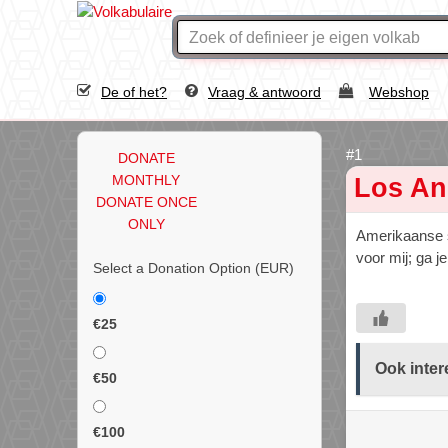
De of het?
Vraag & antwoord
Webshop
DONATE
MONTHLY
Los An
DONATE ONCE
ONLY
Amerikaanse st
voor mij; ga j
Select a Donation Option
(EUR)
€25
Ook inter
€50
€100