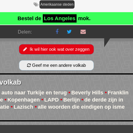
Amerikaanse steden
Bestel de
Los Angeles
mok.
Delen:
Ik wil hier ook wat over zeggen
Geef me een andere volkab
 volkab
 auto naar Turkije en terug
Beverly Hills
Franklin
je
Kopenhagen
LAPD
Berlijn
de derde zijn in
atie
Lazisch
alle woorden die eindigen op isme