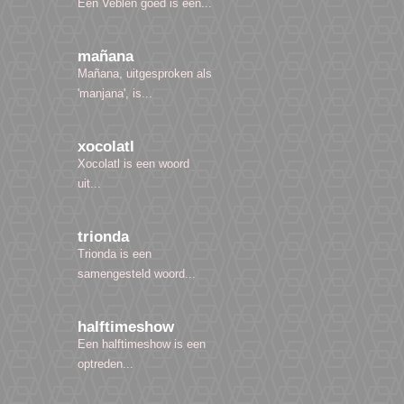
Een Veblen goed is een...
mañana
Mañana, uitgesproken als
'manjana', is...
xocolatl
Xocolatl is een woord
uit...
trionda
Trionda is een
samengesteld woord...
halftimeshow
Een halftimeshow is een
optreden...