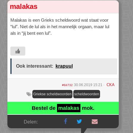
malakas
Malakas is een Grieks scheldwoord wat staat voor
“lul”. Niet de lul als in het mannelijk orgaan, maar lul
als in “jij bent een lul”.
Ook interessant:
krapuul
CKA
30.06.2019 15:21
#94732
Griekse scheldwoorden
scheldwoorden
Bestel de
malakas
mok.
Delen: