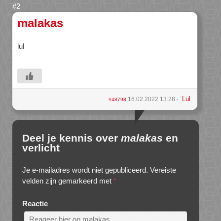
malakas
lul
Lul
16.02.2022 13:28
#48798
Deel je kennis over
malakas
en
verlicht
Je e-mailadres wordt niet gepubliceerd.
Vereiste
velden zijn gemarkeerd met
*
Reactie