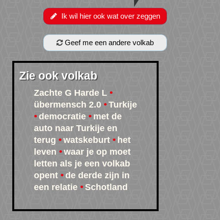
Ik wil hier ook wat over zeggen
Geef me een andere volkab
Zie ook volkab
Zachte G Harde L
übermensch 2.0
Turkije
democratie
met de
auto naar Turkije en
terug
watskeburt
het
leven
waar je op moet
letten als je een volkab
opent
de derde zijn in
een relatie
Schotland