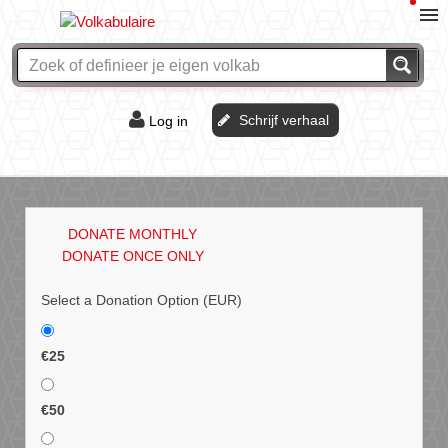
Schrijf verhaal
Log in
De of het?
Vraag & antwoord
DONATE MONTHLY
Webshop
DONATE ONCE ONLY
Select a Donation Option
(EUR)
€25
€50