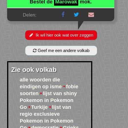
Bestel de
Marowak
mok.
Delen:
Ik wil hier ook wat over zeggen
Geef me een andere volkab
Zie ook volkab
alle woorden die
eindigen op isme
fobie
soorten
lijst van shiny
Pokemon in Pokemon
Go
Turkije
lijst van
regio exclusieve
Pokemon in Pokemon
Go
democratie
Grieks