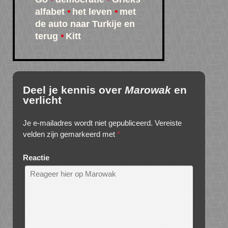
alfabet
het leven
met
de auto naar Turkije en
terug
Kitt
Deel je kennis over
Marowak
en
verlicht
Je e-mailadres wordt niet gepubliceerd.
Vereiste
velden zijn gemarkeerd met
*
Reactie