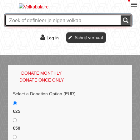
Schrijf verhaal
Log in
De of het?
Vraag & antwoord
DONATE MONTHLY
Webshop
DONATE ONCE ONLY
Select a Donation Option
(EUR)
€25
€50