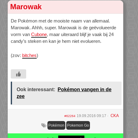
Marowak
De Pokémon met de mooiste naam van allemaal.
Marowak. Ahhh, super. Marowak is de geëvolueerde
vorm van
Cubone
, maar uiteraard blijf je vaak bij 24
candy’s steken en kan je hem niet evolueren.
(zov:
bitches
)
Ook interessant:
Pokémon vangen in de
zee
CKA
19.09.2016 09:17
#62264
Pokémon
Pokemon Go