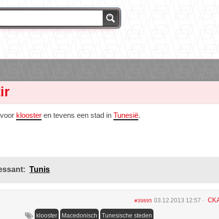
ir
 voor
klooster
en tevens een stad in
Tunesië
.
essant:
Tunis
CK
03.12.2013 12:57
#39895
klooster
Macedonisch
Tunesische steden