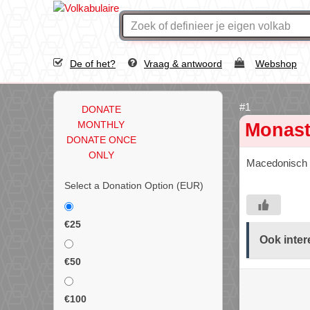
De of het?
Vraag & antwoord
Webshop
DONATE
MONTHLY
Monast
DONATE ONCE
ONLY
Macedonisch
Select a Donation Option
(EUR)
€25
Ook inter
€50
€100