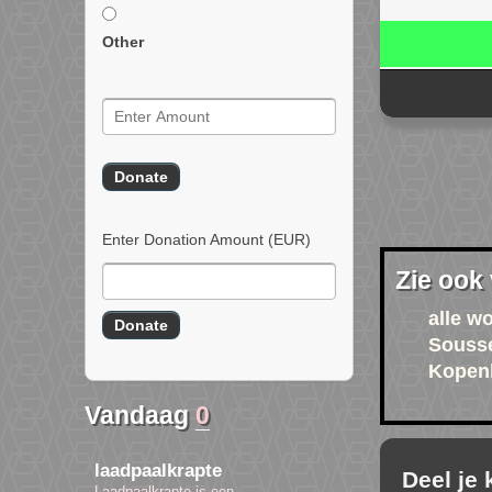
Other
Enter Donation Amount
(EUR)
Zie ook
alle w
Souss
Kopen
Vandaag
0
laadpaalkrapte
Deel je
Laadpaalkrapte is een