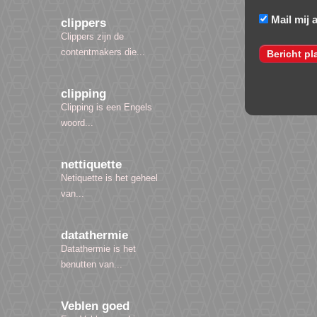
Mail mij 
clippers
Clippers zijn de
contentmakers die...
clipping
Clipping is een Engels
woord...
nettiquette
Netiquette is het geheel
van...
datathermie
Datathermie is het
benutten van...
Veblen goed