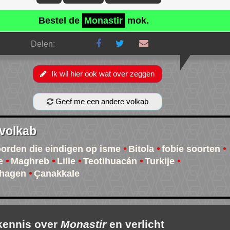
Bestel de
Monastir
mok.
Delen:
Ik wil hier ook wat over zeggen
Geef me een andere volkab
 volkab
oorden die eindigen op isme
Bitola
fobie soorten
e
Maghreb
Lille
Teotihuacán
Turkije
hagen
Çanakkale
 kennis over
Monastir
en verlicht