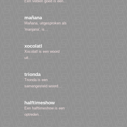
Een Veblen goed is een...
mañana
Mañana, uitgesproken als
'manjana', is...
xocolatl
Xocolatl is een woord
uit...
trionda
Trionda is een
samengesteld woord...
halftimeshow
Een halftimeshow is een
optreden...