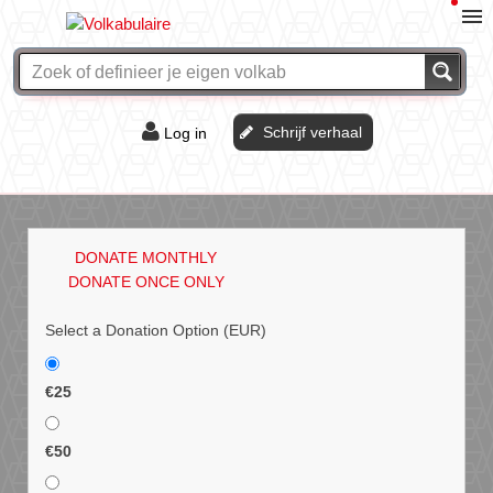
Schrijf verhaal
Log in
De of het?
Vraag & antwoord
DONATE MONTHLY
Webshop
DONATE ONCE ONLY
Select a Donation Option
(EUR)
€25
€50