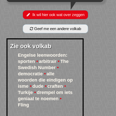
Ik wil hier ook wat over zeggen
Geef me een andere volkab
Zie ook volkab
Engelse leenwoorden:
sporten
arbitrair
The
Swedish Number
democratie
alle
woorden die eindigen op
isme
dude
craften
Turkije
drempel om iets
geniaal te noemen
Fling