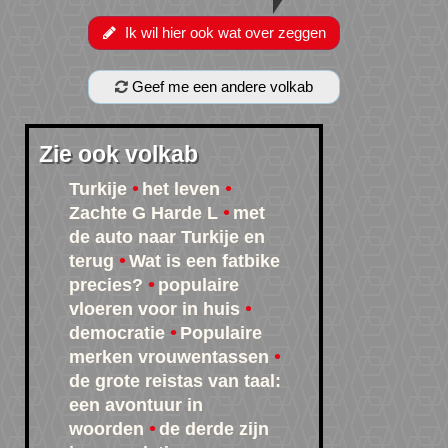
Ik wil hier ook wat over zeggen
Geef me een andere volkab
Zie ook volkab
Turkije
het leven
Zachte G Harde L
met
de auto naar Turkije en
terug
Wat is een fatbike
precies?
populaire
vloeren voor in huis
democratie
Populaire
merken vrouwentassen
de grote reistas van taal:
een avontuur in
woorden
de derde zijn