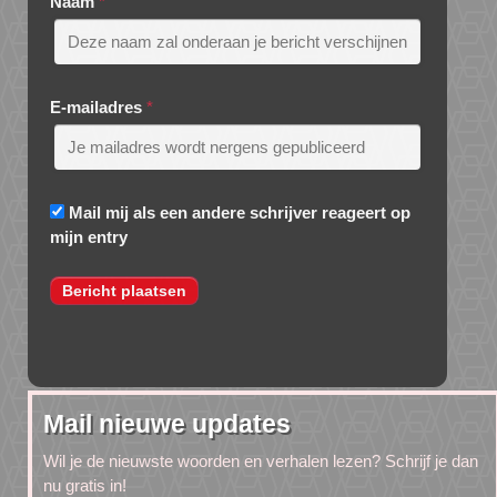
Naam
*
E-mailadres
*
Mail mij als een andere schrijver reageert op
mijn entry
Mail nieuwe updates
Wil je de nieuwste woorden en verhalen lezen? Schrijf je dan
nu gratis in!