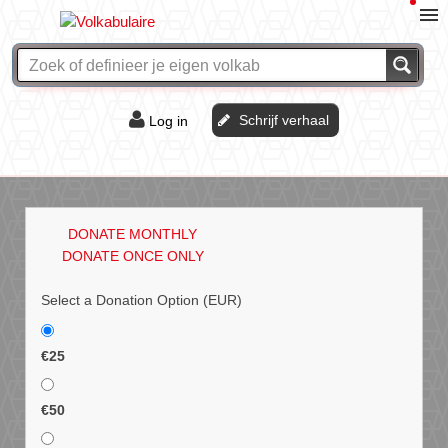
Schrijf verhaal
Log in
De of het?
Vraag & antwoord
DONATE MONTHLY
Webshop
DONATE ONCE ONLY
Select a Donation Option
(EUR)
€25
€50