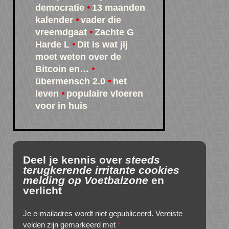
democratie
13 maanden
kalender
vader die
vreemdgaat
Zachte G
Harde L
Dit is wat jij
moet weten over de
Bitcoin en…
übermensch 2.0
het
leven
populaire vloeren
voor in huis
Deel je kennis over
steeds
terugkerende irritante cookies
melding op Voetbalzone
en
verlicht
Je e-mailadres wordt niet gepubliceerd.
Vereiste
velden zijn gemarkeerd met
*