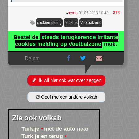
8T3
01.05.2013 10:43
#32885
cookiemelding
cookies
Voetbalzone
Bestel de
steeds terugkerende irritante
cookies melding op Voetbalzone
mok.
Delen:
Ik wil hier ook wat over zeggen
Geef me een andere volkab
Zie ook volkab
Turkije
met de auto naar
Turkije en terug