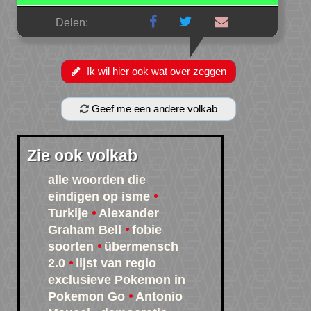
Delen:
Ik wil hier ook wat over zeggen
Geef me een andere volkab
Zie ook volkab
alle woorden die
eindigen op isme
Turkije
Alexander
Graham Bell
fobie
soorten
übermensch
2.0
lijst van regio
exclusieve Pokemon in
Pokemon Go
Antonio