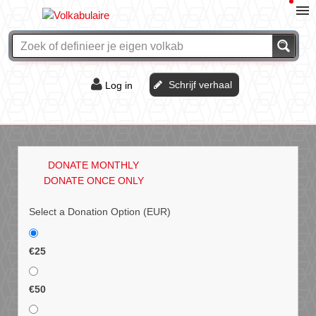
Schrijf verhaal
Log in
De of het?
Vraag & antwoord
DONATE MONTHLY
Webshop
DONATE ONCE ONLY
Select a Donation Option
(EUR)
€25
€50