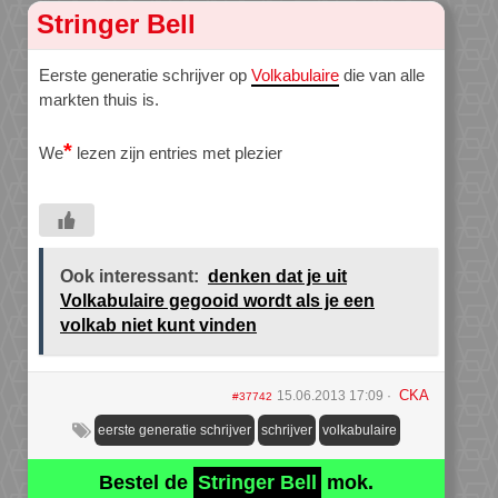
Stringer Bell
Eerste generatie schrijver op
Volkabulaire
die van alle
markten thuis is.
*
We
lezen zijn entries met plezier
Ook interessant:
denken dat je uit
Volkabulaire gegooid wordt als je een
volkab niet kunt vinden
CKA
15.06.2013 17:09
#37742
eerste generatie schrijver
schrijver
volkabulaire
Bestel de
Stringer Bell
mok.