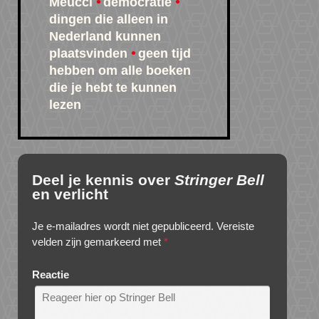
Meucci
democratie
dingen die alleen in
Nederland kunnen
plaatsvinden
geen tijd
hebben om alle boeken
die je hebt te kunnen
lezen
Deel je kennis over
Stringer Bell
en verlicht
Je e-mailadres wordt niet gepubliceerd.
Vereiste
velden zijn gemarkeerd met
*
Reactie