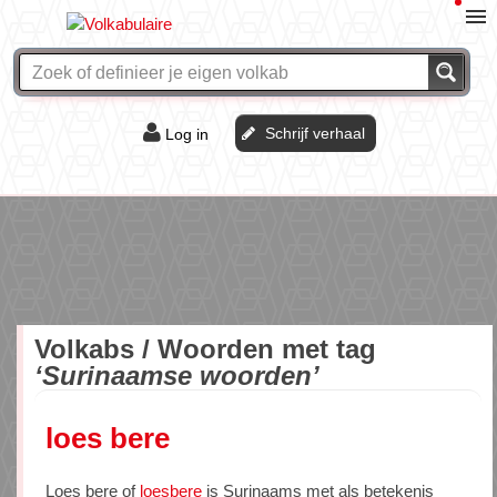
Schrijf verhaal
Log in
De of het?
Vraag & antwoord
Webshop
Volkabs / Woorden met tag
‘Surinaamse woorden’
loes bere
Loes bere of
loesbere
is Surinaams met als betekenis