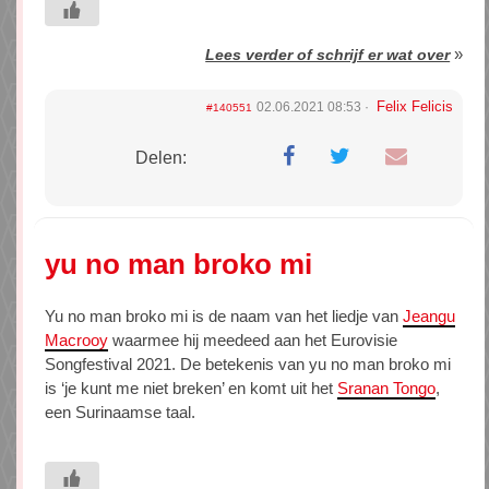
»
Lees verder of schrijf er wat over
Felix Felicis
02.06.2021 08:53
#140551
Delen:
yu no man broko mi
Yu no man broko mi is de naam van het liedje van
Jeangu
Macrooy
waarmee hij meedeed aan het Eurovisie
Songfestival 2021. De betekenis van yu no man broko mi
is ‘je kunt me niet breken’ en komt uit het
Sranan Tongo
,
een Surinaamse taal.