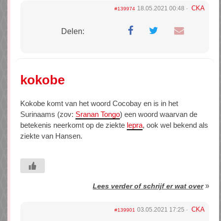
CKA
18.05.2021 00:48
#139974
Delen:
kokobe
Kokobe komt van het woord Cocobay en is in het
Surinaams (zov:
Sranan Tongo
) een woord waarvan de
betekenis neerkomt op de ziekte
lepra
, ook wel bekend als
ziekte van Hansen.
»
Lees verder of schrijf er wat over
CKA
03.05.2021 17:25
#139901