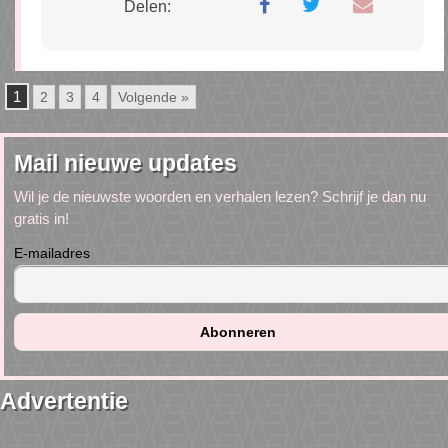
Delen:
1
2
3
4
Volgende »
Mail nieuwe updates
Wil je de nieuwste woorden en verhalen lezen? Schrijf je dan nu
gratis in!
E-mailadres
Advertentie