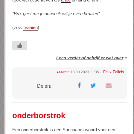
“Bro, geef me je annoe ik wil je even braaien”
(zov:
braaien
)
»
Lees verder of schrijf er wat over
Felix Felicis
18.09.2023 11:35
#144740
Delen:
onderborstrok
Een onderborstrok is een Surinaams woord voor een