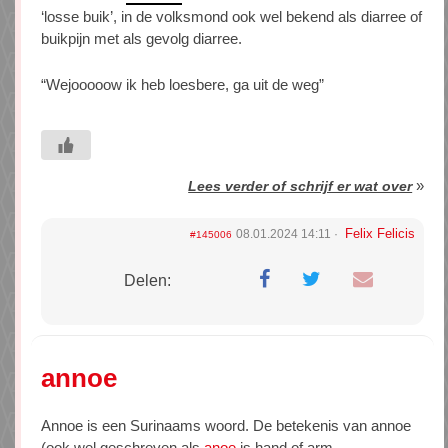
‘losse buik’, in de volksmond ook wel bekend als diarree of
buikpijn met als gevolg diarree.
“Wejooooow ik heb loesbere, ga uit de weg”
»
Lees verder of schrijf er wat over
Felix Felicis
08.01.2024 14:11
#145006
Delen:
annoe
Annoe is een Surinaams woord. De betekenis van annoe
(ook wel geschreven als
anoe
is hand of arm.